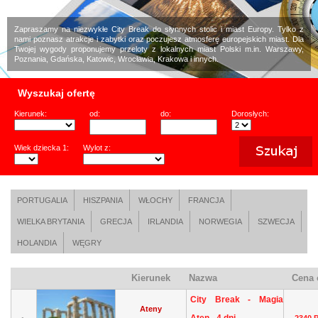
Zapraszamy na niezwykłe City Break do słynnych stolic i miast Europy. Tylko z
nami poznasz atrakcje i zabytki oraz poczujesz atmosferę europejskich miast. Dla
Twojej wygody proponujemy przeloty z lokalnych miast Polski m.in. Warszawy,
Poznania, Gdańska, Katowic, Wrocławia, Krakowa i innych.
Wyszukaj ofertę
Kierunek:
od:
do:
Dorosłych:
Wiek dziecka 1:
Wylot z:
PORTUGALIA
HISZPANIA
WŁOCHY
FRANCJA
WIELKA BRYTANIA
GRECJA
IRLANDIA
NORWEGIA
SZWECJA
HOLANDIA
WĘGRY
Kierunek
Nazwa
Cena 
City Break - Magia
Ateny