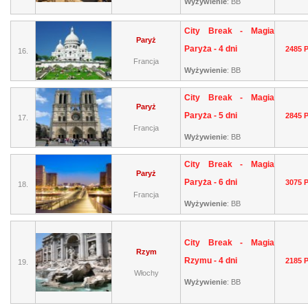
Wyżywienie
:
BB
City Break - Magia
Paryż
Paryża - 4 dni
2485 
16.
Francja
Wyżywienie
:
BB
City Break - Magia
Paryż
Paryża - 5 dni
2845 
17.
Francja
Wyżywienie
:
BB
City Break - Magia
Paryż
Paryża - 6 dni
3075 
18.
Francja
Wyżywienie
:
BB
City Break - Magia
Rzym
Rzymu - 4 dni
2185 
19.
Włochy
Wyżywienie
:
BB