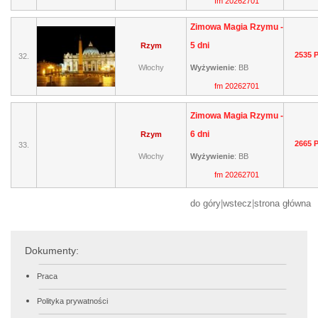
fm 20262701
Zimowa Magia Rzymu -
5 dni
Rzym
2535 
32.
Włochy
Wyżywienie
:
BB
fm 20262701
Zimowa Magia Rzymu -
6 dni
Rzym
2665 
33.
Włochy
Wyżywienie
:
BB
fm 20262701
do góry
|
wstecz
|
strona główna
Dokumenty:
Praca
Polityka prywatności