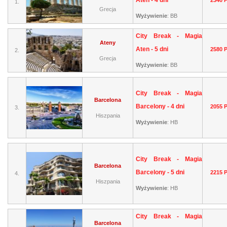
Aten - 4 dni
2340 
1.
Grecja
Wyżywienie
:
BB
City Break - Magia
Ateny
Aten - 5 dni
2580 
2.
Grecja
Wyżywienie
:
BB
City Break - Magia
Barcelona
Barcelony - 4 dni
2055 
3.
Hiszpania
Wyżywienie
:
HB
City Break - Magia
Barcelona
Barcelony - 5 dni
2215 
4.
Hiszpania
Wyżywienie
:
HB
City Break - Magia
Barcelona