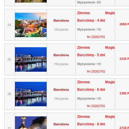
Wyżywienie
:
BB
Zimowa Magia
Barcelony - 4 dni
Barcelona
2055 
24.
Hiszpania
Wyżywienie
:
HB
fm 20262701
Zimowa Magia
Barcelony - 5 dni
Barcelona
2215 
25.
Hiszpania
Wyżywienie
:
HB
fm 20262701
Zimowa Magia
Barcelony - 6 dni
Barcelona
2395 
26.
Hiszpania
Wyżywienie
:
HB
fm 20262701
Zimowa Magia
Barcelony - 8 dni
Barcelona
2715 
27.