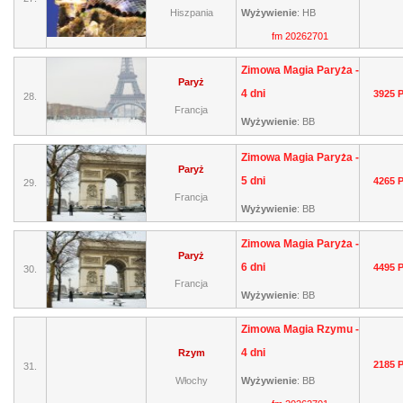
Hiszpania
Wyżywienie
:
HB
fm 20262701
Zimowa Magia Paryża -
Paryż
4 dni
3925 
28.
Francja
Wyżywienie
:
BB
Zimowa Magia Paryża -
Paryż
5 dni
4265 
29.
Francja
Wyżywienie
:
BB
Zimowa Magia Paryża -
Paryż
6 dni
4495 
30.
Francja
Wyżywienie
:
BB
Zimowa Magia Rzymu -
4 dni
Rzym
2185 
31.
Włochy
Wyżywienie
:
BB