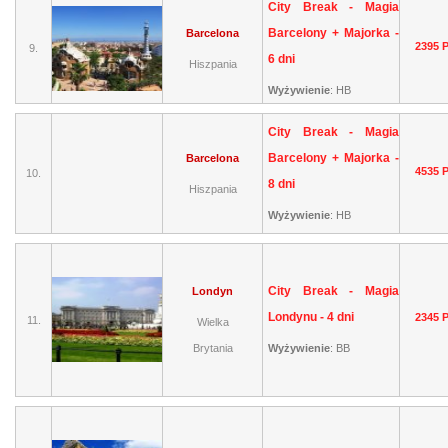
City Break - Magia
Barcelony + Majorka -
Barcelona
2395 
9.
6 dni
Hiszpania
Wyżywienie
:
HB
City Break - Magia
Barcelony + Majorka -
Barcelona
4535 
10.
8 dni
Hiszpania
Wyżywienie
:
HB
City Break - Magia
Londyn
Londynu - 4 dni
2345 
11.
Wielka
Brytania
Wyżywienie
:
BB