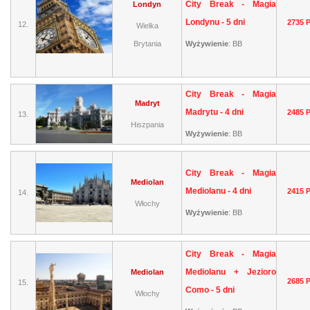
City Break - Magia
Londyn
Londynu - 5 dni
2735 
12.
Wielka
Brytania
Wyżywienie
:
BB
City Break - Magia
Madryt
Madrytu - 4 dni
2485 
13.
Hiszpania
Wyżywienie
:
BB
City Break - Magia
Mediolan
Mediolanu - 4 dni
2415 
14.
Włochy
Wyżywienie
:
BB
City Break - Magia
Mediolanu + Jezioro
Mediolan
2685 
15.
Como - 5 dni
Włochy