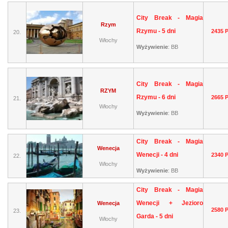
City Break - Magia
Rzym
Rzymu - 5 dni
2435 
20.
Włochy
Wyżywienie
:
BB
City Break - Magia
RZYM
Rzymu - 6 dni
2665 
21.
Włochy
Wyżywienie
:
BB
City Break - Magia
Wenecja
Wenecji - 4 dni
2340 
22.
Włochy
Wyżywienie
:
BB
City Break - Magia
Wenecji + Jezioro
Wenecja
2580 
23.
Garda - 5 dni
Włochy