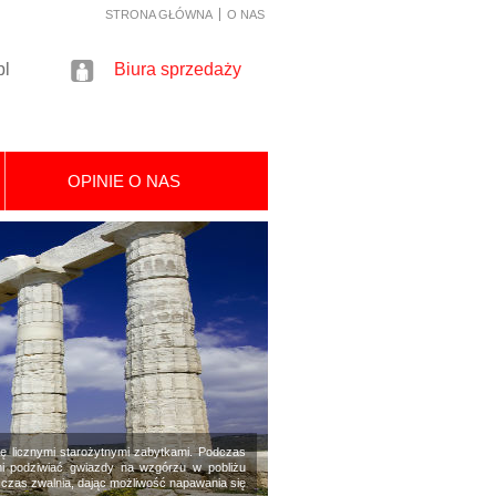
STRONA GŁÓWNA
O NAS
pl
Biura sprzedaży
OPINIE O NAS
się licznymi starożytnymi zabytkami. Podczas
i podziwiać gwiazdy na wzgórzu w pobliżu
 czas zwalnia, dając możliwość napawania się