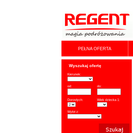
PEŁNA OFERTA
Wyszukaj ofertę
Kierunek:
od:
do:
Dorosłych:
Wiek dziecka 1:
Wylot z: