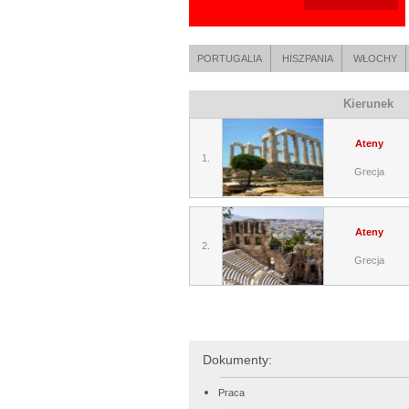
PORTUGALIA
HISZPANIA
WŁOCHY
Kierunek
Ateny
1.
Grecja
Ateny
2.
Grecja
Dokumenty:
Praca