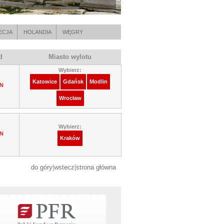
ECJA
HOLANDIA
WĘGRY
d
Miasto wylotu
Wybierz:
Katowice
Gdańsk
Modlin
LN
Wrocław
Wybierz:
LN
Kraków
do góry
|
wstecz
|
strona główna