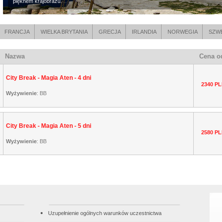
pięknem krajobrazu.
FRANCJA
WIELKA BRYTANIA
GRECJA
IRLANDIA
NORWEGIA
SZW
Nazwa
Cena o
City Break - Magia Aten - 4 dni
2340 P
Wyżywienie
:
BB
City Break - Magia Aten - 5 dni
2580 P
Wyżywienie
:
BB
Uzupełnienie ogólnych warunków uczestnictwa