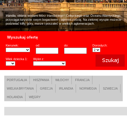
Irlandia, oblana wodami Mórz Irlandzkiego i Celtyckiego oraz Oceanu Atlantyckiego,
przyciąga turystów swym bogactwem i tajemniczością. Na zielonej wyspie możecie
podziwiać klify, góry, morze i poszaleć w wielkich aglomeracjach.
Wyszukaj ofertę
Kierunek:
od:
do:
Dorosłych:
Wiek dziecka 1:
Wylot z:
PORTUGALIA
HISZPANIA
WŁOCHY
FRANCJA
WIELKA BRYTANIA
GRECJA
IRLANDIA
NORWEGIA
SZWECJA
HOLANDIA
WĘGRY