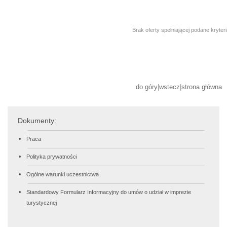
Brak oferty spełniającej podane kryter
do góry
|
wstecz
|
strona główna
Dokumenty:
Praca
Polityka prywatności
Ogólne warunki uczestnictwa
Standardowy Formularz Informacyjny do umów o udział w imprezie
turystycznej