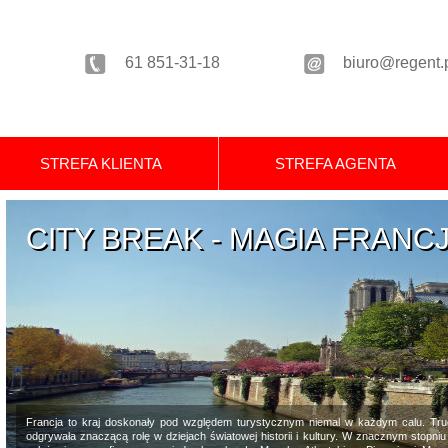
61
851-31-18
biuro@regent.
STREFA KLIENTA
STREFA AGENTA
CITY BREAK - MAGIA FRANCJ
CITY BREAK - MAGIA FRANCJ
Francja to kraj doskonały pod względem turystycznym niemal w każdym calu. Tru
odgrywała znaczącą rolę w dziejach światowej historii i kultury. W znacznym stopni