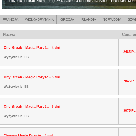
położeniu geograficznemu - między kanałem La Manche, Atlantykiem, Pirenejami, Mor
FRANCJA
WIELKA BRYTANIA
GRECJA
IRLANDIA
NORWEGIA
SZW
Nazwa
Cena o
City Break - Magia Paryża - 4 dni
2485 P
Wyżywienie
:
BB
City Break - Magia Paryża - 5 dni
2845 P
Wyżywienie
:
BB
City Break - Magia Paryża - 6 dni
3075 P
Wyżywienie
:
BB