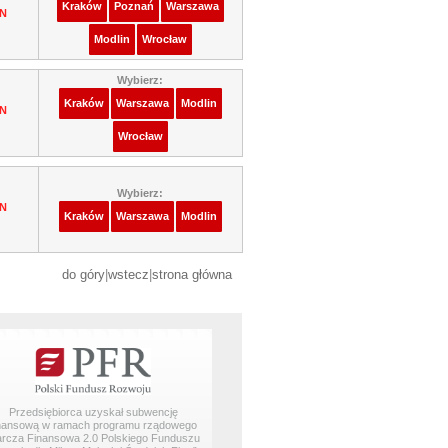
Kraków
Poznań
Warszawa
LN
Modlin
Wrocław
Wybierz:
Kraków
Warszawa
Modlin
LN
Wrocław
Wybierz:
LN
Kraków
Warszawa
Modlin
do góry
|
wstecz
|
strona główna
Przedsiębiorca uzyskał subwencję
inansową w ramach programu rządowego
arcza Finansowa 2.0 Polskiego Funduszu