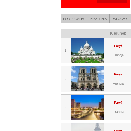
PORTUGALIA
HISZPANIA
WŁOCHY
Kierunek
Paryż
1.
Francja
Paryż
2.
Francja
Paryż
3.
Francja