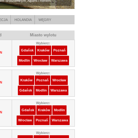
zem Śródziemnym, Alpami i Renem.
ECJA
HOLANDIA
WĘGRY
d
Miasto wylotu
Wybierz:
Gdańsk
Kraków
Poznań
LN
Modlin
Wrocław
Warszawa
Wybierz:
Kraków
Poznań
Wrocław
LN
Gdańsk
Modlin
Warszawa
Wybierz:
Gdańsk
Kraków
Modlin
LN
Wrocław
Poznań
Warszawa
Wybierz: