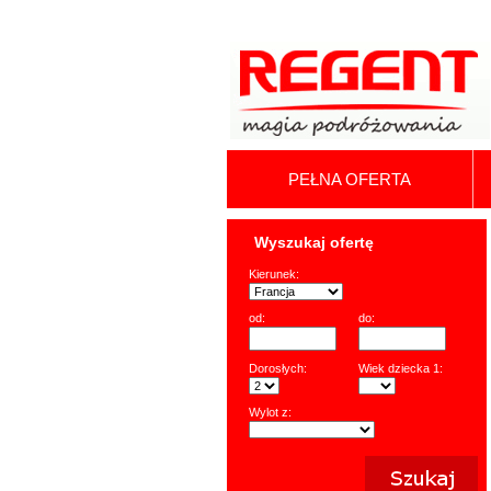
PEŁNA OFERTA
Wyszukaj ofertę
Kierunek:
od:
do:
Dorosłych:
Wiek dziecka 1:
Wylot z: