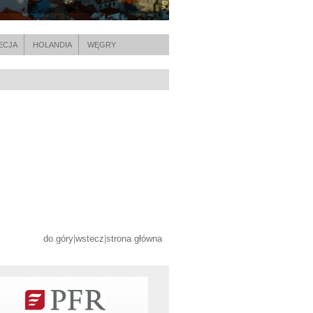
ECJA
HOLANDIA
WĘGRY
do góry
|
wstecz
|
strona główna