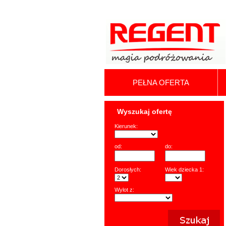
PEŁNA OFERTA
Wyszukaj ofertę
Kierunek:
od:
do:
Dorosłych:
Wiek dziecka 1:
Wylot z: