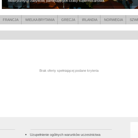
historycznych zabytków, pamiętających czasy supermocarstwa.
FRANCJA
WIELKA BRYTANIA
GRECJA
IRLANDIA
NORWEGIA
SZW
Brak oferty spełniającej podane kryteria
Uzupełnienie ogólnych warunków uczestnictwa