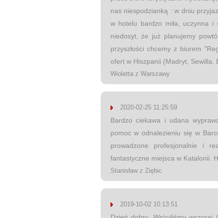
nas niespodzianką : w dniu przyja
w hotelu bardzo miła, uczynna i 
niedosyt, że już planujemy powt
przyszłości chcemy z biurem "Reg
ofert w Hiszpanii (Madryt, Sewilla,
Wioletta z Warszawy
2020-02-25 11:25:59
Bardzo ciekawa i udana wyprawa
pomoc w odnalezieniu się w Barcel
prowadzone profesjonalnie i re
fantastyczne miejsca w Katalonii. H
Stanisław z Ziębic
2019-10-02 10:13:51
Dzień dobry, Wróciliśmy wczoraj 