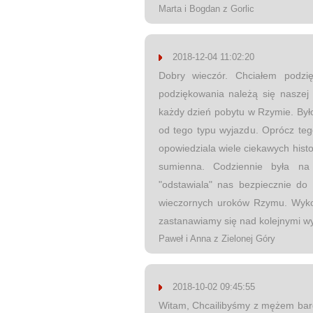
Marta i Bogdan z Gorlic
2018-12-04 11:02:20
Dobry wieczór. Chciałem podz
podziękowania należą się naszej
każdy dzień pobytu w Rzymie. Było
od tego typu wyjazdu. Oprócz teg
opowiedziala wiele ciekawych histo
sumienna. Codziennie była n
"odstawiala" nas bezpiecznie do 
wieczornych uroków Rzymu. Wykona
zastanawiamy się nad kolejnymi w
Paweł i Anna z Zielonej Góry
2018-10-02 09:45:55
Witam, Chcailibyśmy z mężem bard