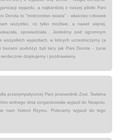
nizacji wyjazdu, a najbardziej z naszej pilotki Pani
ni Dorota to "mistrzostwo świata" - właściwy człowiek
nam wszystko, co tylko możliwe, a nawet więcej.
, wskazała, opowiedziała... Jesteśmy pod ogromnym
a wszystkich wyjazdach, w których uczestniczymy (a
 biurami podróży) byli tacy jak Pani Dorota - życie
o serdecznie dziękujemy i pozdrawiamy.
la przesympatycznej Pani przewodnik Zosi. Świetna
 Mimo wolnego dnia zorganizowała wyjazd do Neapolu.
nie nam historii Rzymu. Polecamy wyjazd do tego