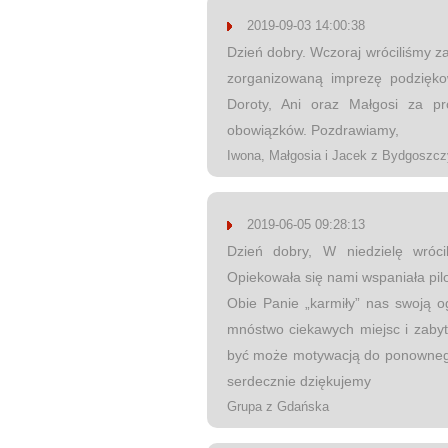
2019-09-03 14:00:38
Dzień dobry. Wczoraj wróciliśmy 
zorganizowaną imprezę podzięko
Doroty, Ani oraz Małgosi za pr
obowiązków. Pozdrawiamy,
Iwona, Małgosia i Jacek z Bydgoszcz
2019-06-05 09:28:13
Dzień dobry, W niedzielę wróc
Opiekowała się nami wspaniała pil
Obie Panie „karmiły” nas swoją o
mnóstwo ciekawych miejsc i zabyt
być może motywacją do ponownego
serdecznie dziękujemy
Grupa z Gdańska