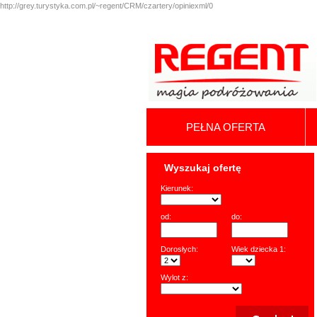
http://grey.turystyka.com.pl/~regent/CRM/czartery/opiniexml/0
PEŁNA OFERTA
Wyszukaj ofertę
Kierunek:
od:
do:
Dorosłych:
Wiek dziecka 1:
Wylot z: