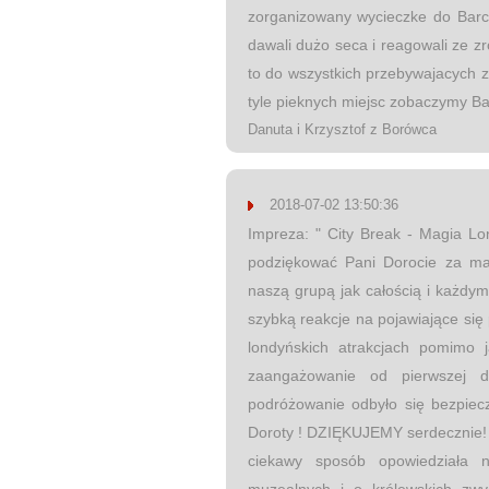
zorganizowany wycieczke do Barce
dawali dużo seca i reagowali ze 
to do wszystkich przebywajacych z 
tyle pieknych miejsc zobaczymy B
Danuta i Krzysztof z Borówca
2018-07-02 13:50:36
Impreza: " City Break - Magia Lo
podziękować Pani Dorocie za ma
naszą grupą jak całością i każdym
szybką reakcje na pojawiające si
londyńskich atrakcjach pomimo 
zaangażowanie od pierwszej d
podróżowanie odbyło się bezpiec
Doroty ! DZIĘKUJEMY serdecznie! 
ciekawy sposób opowiedziała 