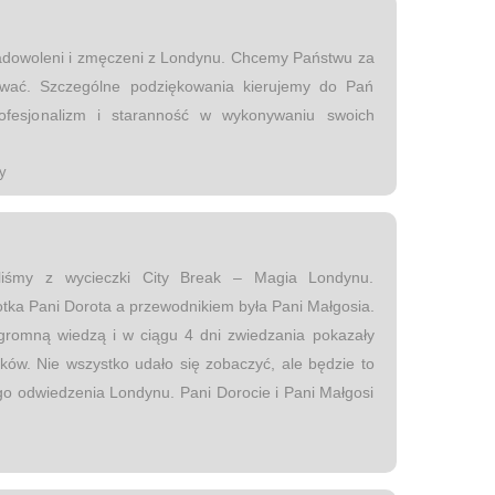
zadowoleni i zmęczeni z Londynu. Chcemy Państwu za
wać. Szczególne podziękowania kierujemy do Pań
ofesjonalizm i staranność w wykonywaniu swoich
y
iliśmy z wycieczki City Break – Magia Londynu.
otka Pani Dorota a przewodnikiem była Pani Małgosia.
gromną wiedzą i w ciągu 4 dni zwiedzania pokazały
ków. Nie wszystko udało się zobaczyć, ale będzie to
 odwiedzenia Londynu. Pani Dorocie i Pani Małgosi