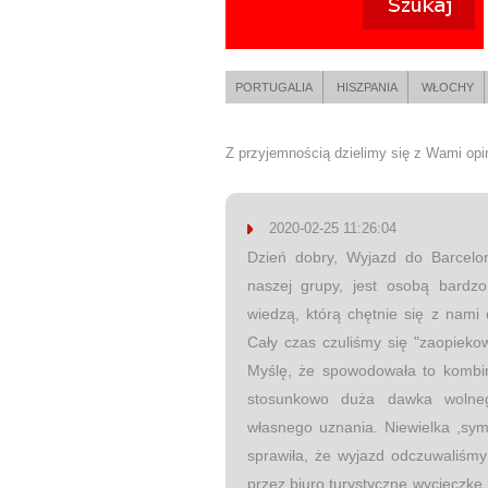
PORTUGALIA
HISZPANIA
WŁOCHY
Z przyjemnością dzielimy się z Wami opini
2020-02-25 11:26:04
Dzień dobry, Wyjazd do Barcelo
naszej grupy, jest osobą bardz
wiedzą, którą chętnie się z nami 
Cały czas czuliśmy się "zaopieko
Myślę, że spowodowała to kombina
stosunkowo duża dawka wolne
własnego uznania. Niewielka ,sym
sprawiła, że wyjazd odczuwaliśmy
przez biuro turystyczne wycieczkę,