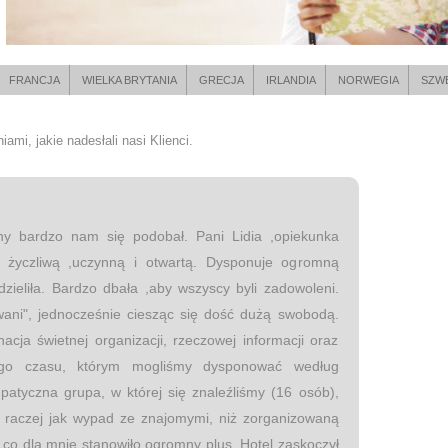
FRANCJA
WIELKA BRYTANIA
GRECJA
IRLANDIA
NORWEGIA
SZW
ami, jakie nadesłali nasi Klienci.
ny bardzo nam się podobał. Pani Lidia ,opiekunka
o życzliwą ,uczynną i otwartą. Dysponuje ogromną
dzieliła. Bardzo dbała ,aby wszyscy byli zadowoleni.
wani", jednocześnie ciesząc się dość dużą swobodą.
cja świetnej organizacji, rzeczowej informacji oraz
go czasu, którym mogliśmy dysponować według
patyczna grupa, w której się znaleźliśmy (16 osób),
 raczej jak wypad ze znajomymi, niż zorganizowaną
 co dla mnie stanowiło ogromny plus. Hotel zaskoczył