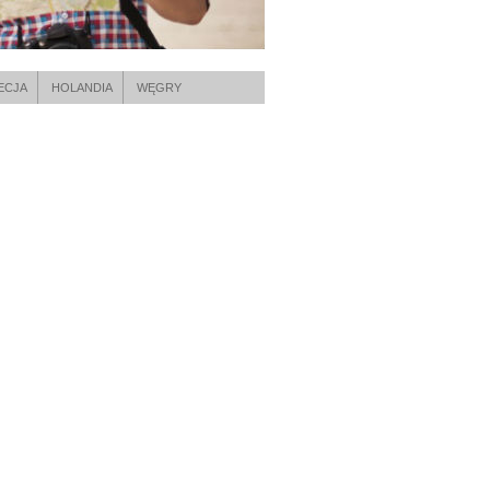
ECJA
HOLANDIA
WĘGRY