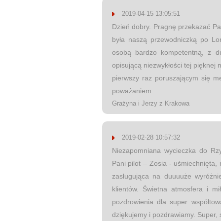
2019-04-15 13:05:51
Dzień dobry. Pragnę przekazać Pa
była naszą przewodniczką po Lon
osobą bardzo kompetentną, z d
opisującą niezwykłości tej pięknej
pierwszy raz poruszającym się me
poważaniem
Grażyna i Jerzy z Krakowa
2019-02-28 10:57:32
Niezapomniana wycieczka do Rzy
Pani pilot – Zosia - uśmiechnięta
zasługująca na duuuuże wyróżnie
klientów. Świetna atmosfera i m
pozdrowienia dla super współtow
dziękujemy i pozdrawiamy. Super, 