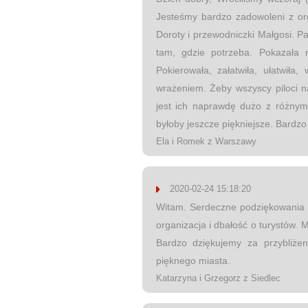
Jesteśmy bardzo zadowoleni z orga
Doroty i przewodniczki Małgosi. Pa
tam, gdzie potrzeba. Pokazała 
Pokierowała, załatwiła, ułatwiła
wrażeniem. Żeby wszyscy piloci n
jest ich naprawdę dużo z różnymi
byłoby jeszcze piękniejsze. Bardz
Ela i Romek z Warszawy
2020-02-24 15:18:20
Witam. Serdeczne podziękowania d
organizacja i dbałość o turystów.
Bardzo dziękujemy za przybliże
pięknego miasta.
Katarzyna i Grzegorz z Siedlec