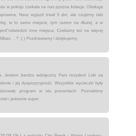
zdu w pokoju czekała na nas pyszna kolacja. Obsługa
sprawna. Nasz wyjazd trwał 5 dni, ale czujemy taki
órkę, w to samo miejsce, tym razem na dłużej, a w
ent"odwiedzić inne miejsca. Czekamy też na więcej
 Bilbao …? :) ) Pozdrawiamy i dziękujemy.
. Jestem bardzo wdzięczny Pani rezydent Lidii za
onie i jej dyspozycyjność. Wszystkie wycieczki były
alizowały program w stu procentach. Poznaliśmy
otel i jedzenie super.
(30.09.19r.) z wyjazdu City Break - Magia Londynu.