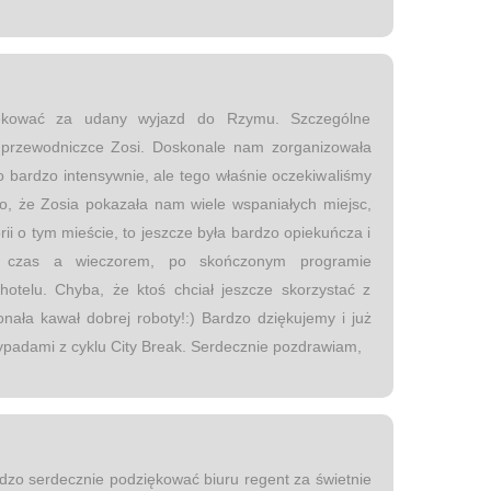
iękować za udany wyjazd do Rzymu. Szczególne
 przewodniczce Zosi. Doskonale nam zorganizowała
 bardzo intensywnie, ale tego właśnie oczekiwaliśmy
o, że Zosia pokazała nam wiele wspaniałych miejsc,
rii o tym mieście, to jeszcze była bardzo opiekuńcza i
a czas a wieczorem, po skończonym programie
hotelu. Chyba, że ktoś chciał jeszcze skorzystać z
ła kawał dobrej roboty!:) Bardzo dziękujemy i już
ypadami z cyklu City Break. Serdecznie pozdrawiam,
zo serdecznie podziękować biuru regent za świetnie