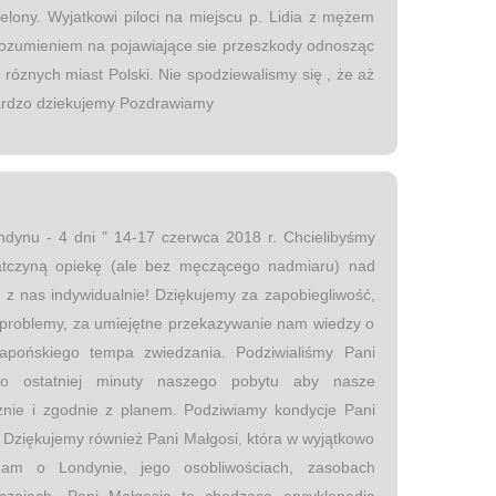
lony. Wyjatkowi piloci na miejscu p. Lidia z mężem
zrozumieniem na pojawiające sie przeszkody odnosząc
róznych miast Polski. Nie spodziewalismy się , że aż
ardzo dziekujemy Pozdrawiamy
ndynu - 4 dni " 14-17 czerwca 2018 r. Chcielibyśmy
tczyną opiekę (ale bez męczącego nadmiaru) nad
 z nas indywidualnie! Dziękujemy za zapobiegliwość,
ę problemy, za umiejętne przekazywanie nam wiedzy o
japońskiego tempa zwiedzania. Podziwialiśmy Pani
o ostatniej minuty naszego pobytu aby nasze
znie i zgodnie z planem. Podziwiamy kondycje Pani
Dziękujemy również Pani Małgosi, która w wyjątkowo
nam o Londynie, jego osobliwościach, zasobach