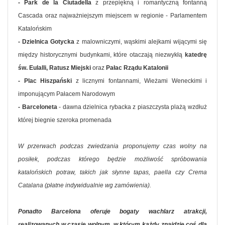
- Park de la Ciutadella
z przepiękną i romantyczną fontanną
Cascada oraz najważniejszym miejscem w regionie - Parlamentem
Katalońskim
- Dzielnica Gotycka
z malowniczymi, wąskimi alejkami wijącymi się
między historycznymi budynkami, które otaczają niezwykłą
katedrę
św. Eulalli, Ratusz Miejski
oraz
Pałac Rządu Katalonii
- Plac Hiszpański
z licznymi fontannami, Wieżami Weneckimi i
imponującym Pałacem Narodowym
- Barceloneta
- dawna dzielnica rybacka z piaszczysta plażą wzdłuż
której biegnie szeroka promenada
W przerwach podczas zwiedzania proponujemy czas wolny na
posiłek, podczas którego będzie możliwość spróbowania
katalońskich potraw, takich jak słynne tapas, paella czy Crema
Catalana (płatne indywidualnie wg zamówienia).
Ponadto Barcelona oferuje bogaty wachlarz atrakcji,
realizowanych w czasie wolnym, w którym każdy znajdzie coś dla