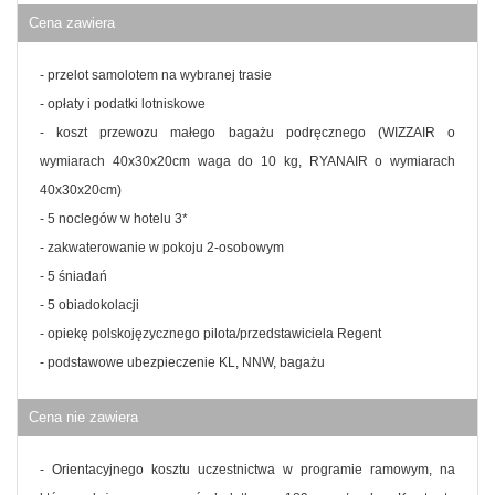
Cena zawiera
- przelot samolotem na wybranej trasie
- opłaty i podatki lotniskowe
- koszt przewozu małego bagażu podręcznego (WIZZAIR o
wymiarach 40x30x20cm waga do 10 kg, RYANAIR o wymiarach
40x30x20cm)
- 5 noclegów w hotelu 3*
- zakwaterowanie w pokoju 2-osobowym
- 5 śniadań
- 5 obiadokolacji
- opiekę polskojęzycznego pilota/przedstawiciela Regent
- podstawowe ubezpieczenie KL, NNW, bagażu
Cena nie zawiera
- Orientacyjnego kosztu uczestnictwa w programie ramowym, na