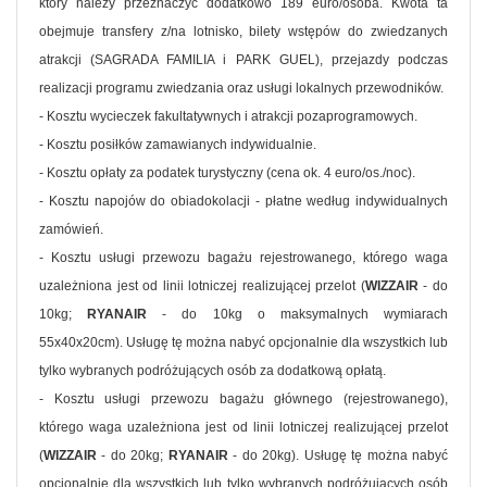
który należy przeznaczyć dodatkowo 189 euro/osoba. Kwota ta
obejmuje transfery z/na lotnisko, bilety wstępów do zwiedzanych
atrakcji (SAGRADA FAMILIA i PARK GUEL), przejazdy podczas
realizacji programu zwiedzania oraz usługi lokalnych przewodników.
- Kosztu wycieczek fakultatywnych i atrakcji pozaprogramowych.
- Kosztu posiłków zamawianych indywidualnie.
- Kosztu opłaty za podatek turystyczny (cena ok. 4 euro/os./noc).
- Kosztu napojów do obiadokolacji - płatne według indywidualnych
zamówień.
- Kosztu usługi przewozu bagażu rejestrowanego, którego waga
uzależniona jest od linii lotniczej realizującej przelot (
WIZZAIR
- do
10kg;
RYANAIR
- do 10kg o maksymalnych wymiarach
55x40x20cm). Usługę tę można nabyć opcjonalnie dla wszystkich lub
tylko wybranych podróżujących osób za dodatkową opłatą.
- Kosztu usługi przewozu bagażu głównego (rejestrowanego),
którego waga uzależniona jest od linii lotniczej realizującej przelot
(
WIZZAIR
- do 20kg;
RYANAIR
- do 20kg). Usługę tę można nabyć
opcjonalnie dla wszystkich lub tylko wybranych podróżujących osób