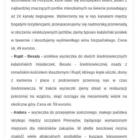
wzorowane na Florydzie, które stało się europejskim Miami, jeden z
najbardziej znaczących portów mieszkalnych na świecie posiadający
aż 24 kanały żeglugowe. Wybierzemy się w rejs kanałami między
bogatymi rezydencjami, przespacerujemy się nadmorską promenadą
w otoczeniu ekskluzywnych jachtów, zjemy typowo kataloński posiłek
w tawernie i skosztujemy wyśmienitego wina hiszpańskiego. Cena
ok. 49 euro/os.
- Rupit - Besalu -
urokliwa wycieczka do dwóch średniowiecznych
katalońskich miasteczek; Besalu - średniowiecznej osady z
romańskim kościołem klasztornym i Rupit, którego kręte uliczki, domy
z kamienia i place z podcieniami przeniosą nas w czas
średniowiecza. W trakcie wycieczki zjemy obiad w restauracji
położonej na wzgórzu, skąd rozciąga się niesamowity widok na
okoliczne góry. Cena ok. 59 euro/os.
- Andora –
wycieczka do przepięknie położonego, małego państwa
skrytego między szczytami Pirenejów, będącego wymarzonym
miejscem dla miłośników zakupów. W strefie bezcłowej można
znaleźć wiele atrakcyjnych produktów - kuszące luksusowym