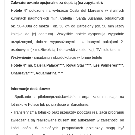
Zakwaterowanie opcjonalne za dopłatą (na zapytanie):
Hotele 4*
położone na wybrzeżu Costa del Maresme w słynnych
kurortach nadmorskich m.in. Calella i Santa Susanna, oddalonych
ok. 50-400m od morza i ok. 50 km od Barcelony (ok. 50 min jazdy
kolejką do jej centrum). Wszystkie hotele dysponują wygodnie
urządzonymi, dobrze wyposażonymi i zadbanymi pokojami 2-
osobowymi ( z możliwością 1 dostawki) z łazienką i, TV i telefonem.
Wyżywienie
- śniadania i obiadokolacje w formie bufetu
Hotele 4* np. Calella Palace****, Royal Star ****, Les Palmeres****,
Onabrava****, Aquamarina ****
Informacje dodatkowe:
- Spotkanie z pilotem/przedstawicielem organizatora nastąpi na
lotnisku w Polsce lub po przylocie w Barcelonie.
- Transfery z/na lotnisko oraz przejazdy podczas realizacji programu
zwiedzania są realizowane busem lub autokarem w zależności od
ilości osób. W niektórych przypadkach przejazdy mogą być