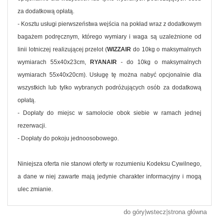
za dodatkową opłatą.
- Kosztu usługi pierwszeństwa wejścia na pokład wraz z dodatkowym
bagażem podręcznym, którego wymiary i waga są uzależnione od
linii lotniczej realizującej przelot (
WIZZAIR
do 10kg o maksymalnych
wymiarach 55x40x23cm,
RYANAIR
- do 10kg o maksymalnych
wymiarach 55x40x20cm). Usługę tę można nabyć opcjonalnie dla
wszystkich lub tylko wybranych podróżujących osób za dodatkową
opłatą.
- Dopłaty do miejsc w samolocie obok siebie w ramach jednej
rezerwacji.
- Dopłaty do pokoju jednoosobowego.
Niniejsza oferta nie stanowi oferty w rozumieniu Kodeksu Cywilnego,
a dane w niej zawarte mają jedynie charakter informacyjny i mogą
ulec zmianie.
do góry
|
wstecz
|
strona główna