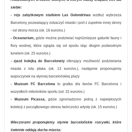
siebie:
- rejs zabytkowym statkiem Las Golondrinas
wzdłuż wybrzeża
Barcelony, pozwalający zobaczyć miasto i port z zupełnie innej strony
- od strony morza (ok. 18 euro/os.)
- Oceanarium,
gdzie można podziwiać najróżniejsze gatunki fauny i
flory wodnej, które ogląda się od spodu idąc długim podwodnym
tunelem (ok. 25 euro/os.)
- zjazd kolejką do Barcelonety
oferujący możliwość podziwiania
miasta z lotu ptaka (ok. 13 euro/os.), następnie proponujemy
wypoczynek na słynnej barcelońskiej plaży
- Muzeum FC Barcelona
to gratka dla fanów FC Barcelona i
wszystkich miłośników sportu (od. 32 euro/os.)
- Muzeum Picassa,
gdzie zgromadzono jedną z największych
kolekcji z początkowego okresu twórczości artysty (ok. 15 euro/os.)
Wieczorami proponujemy słynne barcelońskie rozrywki, które
świetnie oddają ducha miasta: