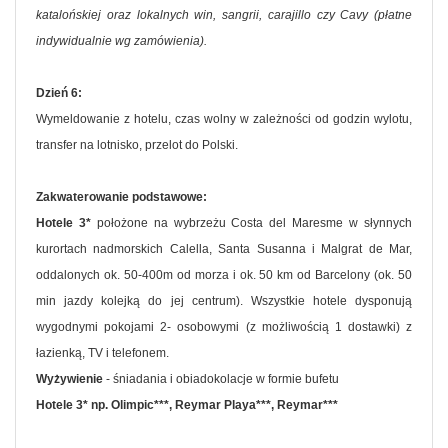
katalońskiej oraz lokalnych win, sangrii, carajillo czy Cavy (płatne
indywidualnie wg zamówienia).
Dzień 6:
Wymeldowanie z hotelu, czas wolny w zależności od godzin wylotu,
transfer na lotnisko, przelot do Polski.
Zakwaterowanie podstawowe:
Hotele 3*
położone na wybrzeżu Costa del Maresme w słynnych
kurortach nadmorskich Calella, Santa Susanna i Malgrat de Mar,
oddalonych ok. 50-400m od morza i ok. 50 km od Barcelony (ok. 50
min jazdy kolejką do jej centrum). Wszystkie hotele dysponują
wygodnymi pokojami 2- osobowymi (z możliwością 1 dostawki) z
łazienką, TV i telefonem.
Wyżywienie
- śniadania i obiadokolacje w formie bufetu
Hotele 3* np. Olimpic***, Reymar Playa***, Reymar***