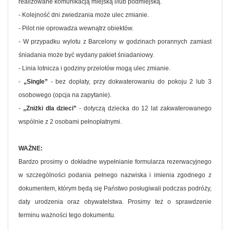
realizowane komunikacją miejską i/lub podmiejską.
- Kolejność dni zwiedzania może ulec zmianie.
- Pilot nie oprowadza wewnątrz obiektów.
- W przypadku wylotu z Barcelony w godzinach porannych zamiast
śniadania może być wydany pakiet śniadaniowy.
- Linia lotnicza i godziny przelotów mogą ulec zmianie.
-
„Single”
- bez dopłaty, przy dokwaterowaniu do pokoju 2 lub 3
osobowego (opcja na zapytanie).
-
„Zniżki dla dzieci”
- dotyczą dziecka do 12 lat zakwaterowanego
wspólnie z 2 osobami pełnopłatnymi.
WAŻNE:
Bardzo prosimy o dokładne wypełnianie formularza rezerwacyjnego
w szczególności podania pełnego nazwiska i imienia zgodnego z
dokumentem, którym będą się Państwo posługiwali podczas podróży,
daty urodzenia oraz obywatelstwa. Prosimy też o sprawdzenie
terminu ważności tego dokumentu.