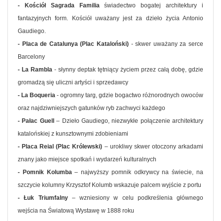
- Kościół Sagrada Familia
świadectwo bogatej architektury i
fantazyjnych form. Kościół uważany jest za dzieło życia Antonio
Gaudiego.
- Placa de Catalunya (Plac Kataloński)
- skwer uważany za serce
Barcelony
- La Rambla
- słynny deptak tętniący życiem przez całą dobę, gdzie
gromadzą się uliczni artyści i sprzedawcy
- La Boqueria
- ogromny targ, gdzie bogactwo różnorodnych owoców
oraz najdziwniejszych gatunków ryb zachwyci każdego
- Pałac Guell
– Dzieło Gaudiego, niezwykłe połączenie architektury
katalońskiej z kunsztownymi zdobieniami
- Placa Reial (Plac Królewski)
– urokliwy skwer otoczony arkadami
znany jako miejsce spotkań i wydarzeń kulturalnych
- Pomnik Kolumba
– najwyższy pomnik odkrywcy na świecie, na
szczycie kolumny Krzysztof Kolumb wskazuje palcem wyjście z portu
- Łuk Triumfalny
– wzniesiony w celu podkreślenia głównego
wejścia na Światową Wystawę w 1888 roku