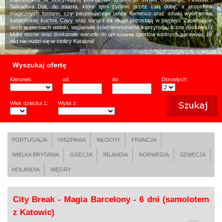
Salvadora Dali, do miasta, które tętni życiem przez całą dobę, a atmosfera
magicznych fontann, czy pasjonującego tańca flamenco oraz smaki wyśmienitej
katalońskiej kuchni, Cavy oraz sangrii na długo pozostają w pamięci. Zapierające
dech w piersiach widoki, wspaniała śródziemnomorska przyroda, liczne dyskoteki i
kluby nocne oraz doskonałe warunki do uprawiania sportów wodnych sprawiają, że
nikt nie nudzi się w stolicy Katalonii!
Wyszukaj ofertę
Kierunek:
od:
do:
Dorosłych:
Wiek dziecka 1:
Wylot z:
PORTUGALIA
HISZPANIA
WŁOCHY
FRANCJA
WIELKA BRYTANIA
GRECJA
IRLANDIA
NORWEGIA
SZWECJA
HOLANDIA
WĘGRY
City Break - Magia Barcelony - 6 dni (samolotem
z Katowic)