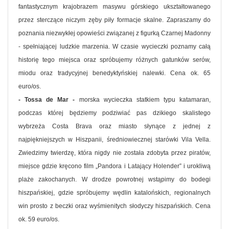
fantastycznym krajobrazem masywu górskiego ukształtowanego
przez sterczące niczym zęby piły formacje skalne. Zapraszamy do
poznania niezwykłej opowieści związanej z figurką Czarnej Madonny
- spełniającej ludzkie marzenia. W czasie wycieczki poznamy całą
historię tego miejsca oraz spróbujemy różnych gatunków serów,
miodu oraz tradycyjnej benedyktyńskiej nalewki. Cena ok. 65
euro/os.
- Tossa de Mar -
morska wycieczka statkiem typu katamaran,
podczas której będziemy podziwiać pas dzikiego skalistego
wybrzeża Costa Brava oraz miasto słynące z jednej z
najpiękniejszych w Hiszpanii, średniowiecznej starówki Vila Vella.
Zwiedzimy twierdzę, która nigdy nie została zdobyta przez piratów,
miejsce gdzie kręcono film „Pandora i Latający Holender” i urokliwą
plaże zakochanych. W drodze powrotnej wstąpimy do bodegi
hiszpańskiej, gdzie spróbujemy wędlin katalońskich, regionalnych
win prosto z beczki oraz wyśmienitych słodyczy hiszpańskich. Cena
ok. 59 euro/os.