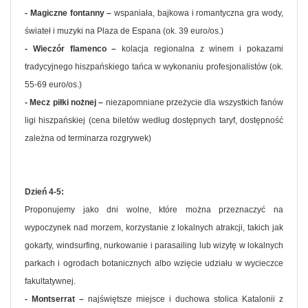
- Magiczne fontanny –
wspaniała, bajkowa i romantyczna gra wody,
świateł i muzyki na Plaza de Espana (ok. 39 euro/os.)
- Wieczór flamenco –
kolacja regionalna z winem i pokazami
tradycyjnego hiszpańskiego tańca w wykonaniu profesjonalistów (ok.
55-69 euro/os.)
- Mecz piłki nożnej –
niezapomniane przeżycie dla wszystkich fanów
ligi hiszpańskiej (cena biletów według dostępnych taryf, dostępność
zależna od terminarza rozgrywek)
Dzień 4-5:
Proponujemy jako dni wolne, które można przeznaczyć na
wypoczynek nad morzem, korzystanie z lokalnych atrakcji, takich jak
gokarty, windsurfing, nurkowanie i parasailing lub wizytę w lokalnych
parkach i ogrodach botanicznych albo wzięcie udziału w wycieczce
fakultatywnej.
- Montserrat –
najświętsze miejsce i duchowa stolica Katalonii z