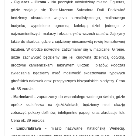
- Figueres - Girona -
Na początek odwiedzimy miasto Figueras,
gdzie znajduje się Teatr-Muzeum Salvadora Dali. Podziwiać
będziemy absurdalne wnętrza surrealistycznego, malinowego
budynku, wypełnione ogromną kolekcją dzieł jednego z
najznamienitszych malarzy i ekscentryków wszech czasów. Zajrzymy
także do skarbca, gdzie znajdziemy niesamowitą rewię kunsztownej
biżuterii. W drodze powrotnej zatrzymamy się w magicznej Gironie,
gdzie zachwycać będziemy się jej cudowną dzielnicą gotycką,
uroczymi kamieniczkami, labiryntem uliczek i placów. Podczas
zwiedzania będziemy mieć możliwość skosztowania typowych
girońskich nalewek oraz przepysznych hiszpańskich słodyczy. Cena
ok. 65 euro/os.
- Marineland –
zapraszamy do wspaniałego wodnego świata, gdzie
oprócz szaleństwa na zjeżdżalniach, będziemy mieli okazję
zobaczyć pokazy delfinów, inteligentne papugi oraz akrobacje fok.
Cena ok. 39 euro/os.
- Empuriabrava -
miasto nazywane Katalońską Wenecją,