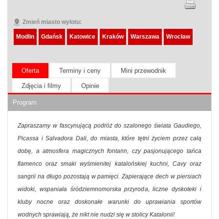
Zmień miasto wylotu:
Modlin
Gdańsk
Katowice
Kraków
Warszawa
Wrocław
Oferta
Terminy i ceny
Mini przewodnik
Zdjęcia i filmy
Opinie
Program
Zapraszamy w fascynującą podróż do szalonego świata Gaudiego,
Picassa i Salvadora Dali, do miasta, które tętni życiem przez całą
dobę, a atmosfera magicznych fontann, czy pasjonującego tańca
flamenco oraz smaki wyśmienitej katalońskiej kuchni, Cavy oraz
sangrii na długo pozostają w pamięci. Zapierające dech w piersiach
widoki, wspaniała śródziemnomorska przyroda, liczne dyskoteki i
kluby nocne oraz doskonałe warunki do uprawiania sportów
wodnych sprawiają, że nikt nie nudzi się w stolicy Katalonii!