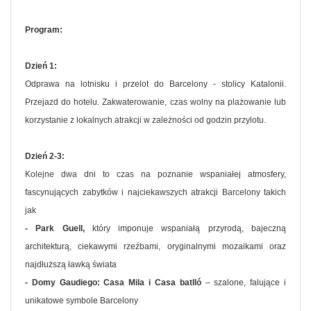
Program:
Dzień 1:
Odprawa na lotnisku i przelot do Barcelony - stolicy Katalonii.
Przejazd do hotelu. Zakwaterowanie, czas wolny na plażowanie lub
korzystanie z lokalnych atrakcji w zależności od godzin przylotu.
Dzień 2-3:
Kolejne dwa dni to czas na poznanie wspaniałej atmosfery,
fascynujących zabytków i najciekawszych atrakcji Barcelony takich
jak
- Park Guell,
który imponuje wspaniałą przyrodą, bajeczną
architekturą, ciekawymi rzeźbami, oryginalnymi mozaikami oraz
najdłuższą ławką świata
- Domy Gaudiego: Casa Mila i Casa batlló
– szalone, falujące i
unikatowe symbole Barcelony