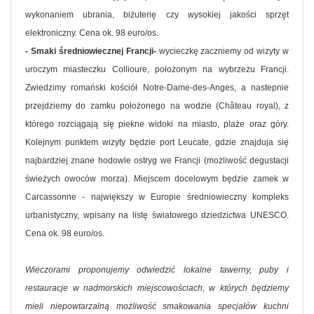
wykonaniem ubrania, biżuterię czy wysokiej jakości sprzęt
elektroniczny. Cena ok. 98 euro/os.
- Smaki średniowiecznej Francji-
wycieczkę zaczniemy od wizyty w
uroczym miasteczku Collioure, położonym na wybrzeżu Francji.
Zwiedzimy romański kościół Notre-Dame-des-Anges, a nastepnie
przejdziemy do zamku położonego na wodzie (Château royal), z
którego rozciągają się piekne widoki na miasto, plaże oraz góry.
Kolejnym punktem wizyty będzie port Leucate, gdzie znajduja się
najbardziej znane hodowle ostryg we Francji (możliwość degustacji
świeżych owoców morza). Miejscem docelowym będzie zamek w
Carcassonne - największy w Europie średniowieczny kompleks
urbanistyczny, wpisany na listę światowego dziedzictwa UNESCO.
Cena ok. 98 euro/os.
Wieczorami proponujemy odwiedzić lokalne tawerny, puby i
restauracje w nadmorskich miejscowościach, w których będziemy
mieli niepowtarzalną możliwość smakowania specjałów kuchni