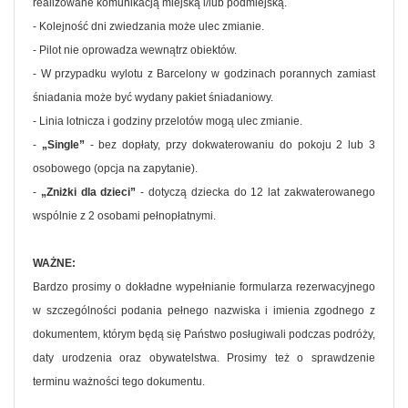
realizowane komunikacją miejską i/lub podmiejską.
- Kolejność dni zwiedzania może ulec zmianie.
- Pilot nie oprowadza wewnątrz obiektów.
- W przypadku wylotu z Barcelony w godzinach porannych zamiast
śniadania może być wydany pakiet śniadaniowy.
- Linia lotnicza i godziny przelotów mogą ulec zmianie.
-
„Single”
- bez dopłaty, przy dokwaterowaniu do pokoju 2 lub 3
osobowego (opcja na zapytanie).
-
„Zniżki dla dzieci”
- dotyczą dziecka do 12 lat zakwaterowanego
wspólnie z 2 osobami pełnopłatnymi.
WAŻNE:
Bardzo prosimy o dokładne wypełnianie formularza rezerwacyjnego
w szczególności podania pełnego nazwiska i imienia zgodnego z
dokumentem, którym będą się Państwo posługiwali podczas podróży,
daty urodzenia oraz obywatelstwa. Prosimy też o sprawdzenie
terminu ważności tego dokumentu.