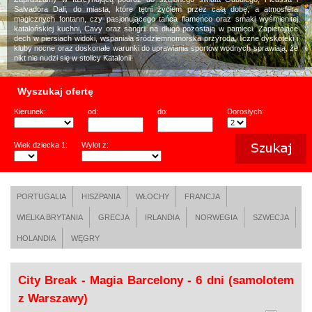
Salvadora Dali, do miasta, które tętni życiem przez całą dobę, a atmosfera
magicznych fontann, czy pasjonującego tańca flamenco oraz smaki wyśmienitej
katalońskiej kuchni, Cavy oraz sangrii na długo pozostają w pamięci. Zapierające
dech w piersiach widoki, wspaniała śródziemnomorska przyroda, liczne dyskoteki i
kluby nocne oraz doskonałe warunki do uprawiania sportów wodnych sprawiają, że
nikt nie nudzi się w stolicy Katalonii!
Wyszukaj ofertę
Kierunek:
od:
do:
Dorosłych:
Wiek dziecka 1:
Wylot z:
PORTUGALIA
HISZPANIA
WŁOCHY
FRANCJA
WIELKA BRYTANIA
GRECJA
IRLANDIA
NORWEGIA
SZWECJA
HOLANDIA
WĘGRY
City Break - Magia Barcelony - 6 dni (samolotem
z Warszawy)