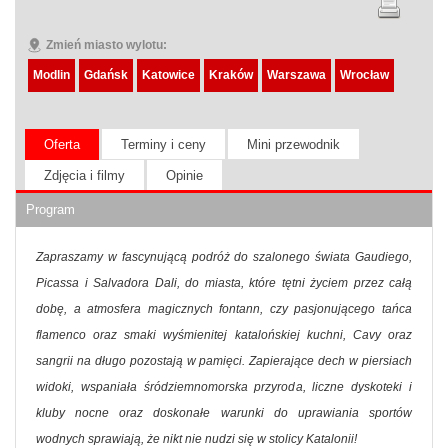
Zmień miasto wylotu:
Modlin
Gdańsk
Katowice
Kraków
Warszawa
Wrocław
Oferta
Terminy i ceny
Mini przewodnik
Zdjęcia i filmy
Opinie
Program
Zapraszamy w fascynującą podróż do szalonego świata Gaudiego,
Picassa i Salvadora Dali, do miasta, które tętni życiem przez całą
dobę, a atmosfera magicznych fontann, czy pasjonującego tańca
flamenco oraz smaki wyśmienitej katalońskiej kuchni, Cavy oraz
sangrii na długo pozostają w pamięci. Zapierające dech w piersiach
widoki, wspaniała śródziemnomorska przyroda, liczne dyskoteki i
kluby nocne oraz doskonałe warunki do uprawiania sportów
wodnych sprawiają, że nikt nie nudzi się w stolicy Katalonii!