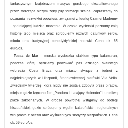
fantastycznym krajobrazem masywu górskiego ukształtowanego
przez sterczące niczym zęby piły formacje skalne. Zapraszamy do
poznania niezwykłej opowieści związanej z figurką Czarnej Madonny
- spełniającej ludzkie marzenia. W czasie wycieczki poznamy całą
historię tego miejsca oraz spróbujemy różnych gatunków serów,
miodu oraz tradycyjnej benedyktyńskiej nalewki. Cena ok. 65
euro/os.
- Tossa de Mar -
morska wycieczka statkiem typu katamaran,
podczas której będziemy podziwiać pas dzikiego skalistego
wybrzeża Costa Brava oraz miasto słynące z jednej z
najpiękniejszych w Hiszpanii, średniowiecznej starówki Vila Vella.
Zwiedzimy twierdzę, która nigdy nie została zdobyta przez piratów,
miejsce gdzie kręcono film „Pandora i Latający Holender” i urokliwą
plaże zakochanych. W drodze powrotnej wstąpimy do bodegi
hiszpańskiej, gdzie spróbujemy wędlin katalońskich, regionalnych
win prosto z beczki oraz wyśmienitych słodyczy hiszpańskich. Cena
ok. 59 euro/os.