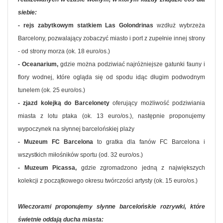
siebie:
- rejs zabytkowym statkiem Las Golondrinas
wzdłuż wybrzeża
Barcelony, pozwalający zobaczyć miasto i port z zupełnie innej strony
- od strony morza (ok. 18 euro/os.)
- Oceanarium,
gdzie można podziwiać najróżniejsze gatunki fauny i
flory wodnej, które ogląda się od spodu idąc długim podwodnym
tunelem (ok. 25 euro/os.)
- zjazd kolejką do Barcelonety
oferujący możliwość podziwiania
miasta z lotu ptaka (ok. 13 euro/os.), następnie proponujemy
wypoczynek na słynnej barcelońskiej plaży
- Muzeum FC Barcelona
to gratka dla fanów FC Barcelona i
wszystkich miłośników sportu (od. 32 euro/os.)
- Muzeum Picassa,
gdzie zgromadzono jedną z największych
kolekcji z początkowego okresu twórczości artysty (ok. 15 euro/os.)
Wieczorami proponujemy słynne barcelońskie rozrywki, które
świetnie oddają ducha miasta: