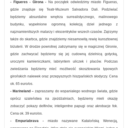
- Figueres - Girona -
Na początek odwiedzimy miasto Figueras,
gdzie znajduje się Teatr-Muzeum Salvadora Dali. Podziwiać
będziemy absurdalne wnętrza surrealistycznego, malinowego
budynku, wypełnione ogromną kolekcją dzieł jednego z
najznamienitszych malarzy i ekscentryków wszech czasów. Zajrzymy
także do skarbca, gdzie znajdziemy niesamowitą rewię kunsztownej
biżuterii. W drodze powrotnej zatrzymamy się w magicznej Gironie,
gdzie zachwycać będziemy się jej cudowną dzielnicą gotycką,
uroczymi kamieniczkami, labiryntem uliczek i placów. Podczas
zwiedzania będziemy mieć możliwość skosztowania typowych
girońskich nalewek oraz przepysznych hiszpańskich słodyczy. Cena
ok. 65 euro/os.
- Marineland –
zapraszamy do wspaniałego wodnego świata, gdzie
oprócz szaleństwa na zjeżdżalniach, będziemy mieli okazję
zobaczyć pokazy delfinów, inteligentne papugi oraz akrobacje fok.
Cena ok. 39 euro/os.
- Empuriabrava -
miasto nazywane Katalońską Wenecją,