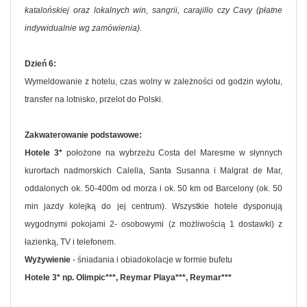
katalońskiej oraz lokalnych win, sangrii, carajillo czy Cavy (płatne
indywidualnie wg zamówienia).
Dzień 6:
Wymeldowanie z hotelu, czas wolny w zależności od godzin wylotu,
transfer na lotnisko, przelot do Polski.
Zakwaterowanie podstawowe:
Hotele 3*
położone na wybrzeżu Costa del Maresme w słynnych
kurortach nadmorskich Calella, Santa Susanna i Malgrat de Mar,
oddalonych ok. 50-400m od morza i ok. 50 km od Barcelony (ok. 50
min jazdy kolejką do jej centrum). Wszystkie hotele dysponują
wygodnymi pokojami 2- osobowymi (z możliwością 1 dostawki) z
łazienką, TV i telefonem.
Wyżywienie
- śniadania i obiadokolacje w formie bufetu
Hotele 3* np. Olimpic***, Reymar Playa***, Reymar***