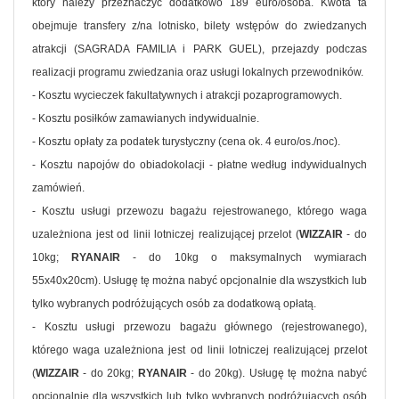
który należy przeznaczyć dodatkowo 189 euro/osoba. Kwota ta
obejmuje transfery z/na lotnisko, bilety wstępów do zwiedzanych
atrakcji (SAGRADA FAMILIA i PARK GUEL), przejazdy podczas
realizacji programu zwiedzania oraz usługi lokalnych przewodników.
- Kosztu wycieczek fakultatywnych i atrakcji pozaprogramowych.
- Kosztu posiłków zamawianych indywidualnie.
- Kosztu opłaty za podatek turystyczny (cena ok. 4 euro/os./noc).
- Kosztu napojów do obiadokolacji - płatne według indywidualnych
zamówień.
- Kosztu usługi przewozu bagażu rejestrowanego, którego waga
uzależniona jest od linii lotniczej realizującej przelot (
WIZZAIR
- do
10kg;
RYANAIR
- do 10kg o maksymalnych wymiarach
55x40x20cm). Usługę tę można nabyć opcjonalnie dla wszystkich lub
tylko wybranych podróżujących osób za dodatkową opłatą.
- Kosztu usługi przewozu bagażu głównego (rejestrowanego),
którego waga uzależniona jest od linii lotniczej realizującej przelot
(
WIZZAIR
- do 20kg;
RYANAIR
- do 20kg). Usługę tę można nabyć
opcjonalnie dla wszystkich lub tylko wybranych podróżujących osób