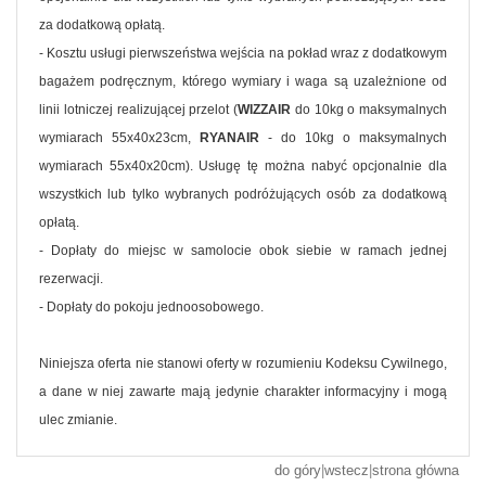
za dodatkową opłatą.
- Kosztu usługi pierwszeństwa wejścia na pokład wraz z dodatkowym
bagażem podręcznym, którego wymiary i waga są uzależnione od
linii lotniczej realizującej przelot (
WIZZAIR
do 10kg o maksymalnych
wymiarach 55x40x23cm,
RYANAIR
- do 10kg o maksymalnych
wymiarach 55x40x20cm). Usługę tę można nabyć opcjonalnie dla
wszystkich lub tylko wybranych podróżujących osób za dodatkową
opłatą.
- Dopłaty do miejsc w samolocie obok siebie w ramach jednej
rezerwacji.
- Dopłaty do pokoju jednoosobowego.
Niniejsza oferta nie stanowi oferty w rozumieniu Kodeksu Cywilnego,
a dane w niej zawarte mają jedynie charakter informacyjny i mogą
ulec zmianie.
do góry
|
wstecz
|
strona główna