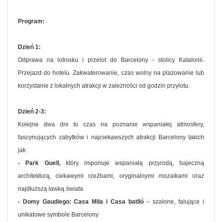
Program:
Dzień 1:
Odprawa na lotnisku i przelot do Barcelony - stolicy Katalonii.
Przejazd do hotelu. Zakwaterowanie, czas wolny na plażowanie lub
korzystanie z lokalnych atrakcji w zależności od godzin przylotu.
Dzień 2-3:
Kolejne dwa dni to czas na poznanie wspaniałej atmosfery,
fascynujących zabytków i najciekawszych atrakcji Barcelony takich
jak
- Park Guell,
który imponuje wspaniałą przyrodą, bajeczną
architekturą, ciekawymi rzeźbami, oryginalnymi mozaikami oraz
najdłuższą ławką świata
- Domy Gaudiego: Casa Mila i Casa batlló
– szalone, falujące i
unikatowe symbole Barcelony