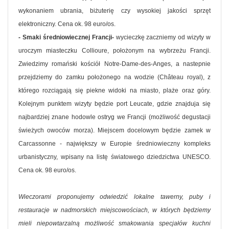
wykonaniem ubrania, biżuterię czy wysokiej jakości sprzęt
elektroniczny. Cena ok. 98 euro/os.
- Smaki średniowiecznej Francji-
wycieczkę zaczniemy od wizyty w
uroczym miasteczku Collioure, położonym na wybrzeżu Francji.
Zwiedzimy romański kościół Notre-Dame-des-Anges, a nastepnie
przejdziemy do zamku położonego na wodzie (Château royal), z
którego rozciągają się piekne widoki na miasto, plaże oraz góry.
Kolejnym punktem wizyty będzie port Leucate, gdzie znajduja się
najbardziej znane hodowle ostryg we Francji (możliwość degustacji
świeżych owoców morza). Miejscem docelowym będzie zamek w
Carcassonne - największy w Europie średniowieczny kompleks
urbanistyczny, wpisany na listę światowego dziedzictwa UNESCO.
Cena ok. 98 euro/os.
Wieczorami proponujemy odwiedzić lokalne tawerny, puby i
restauracje w nadmorskich miejscowościach, w których będziemy
mieli niepowtarzalną możliwość smakowania specjałów kuchni