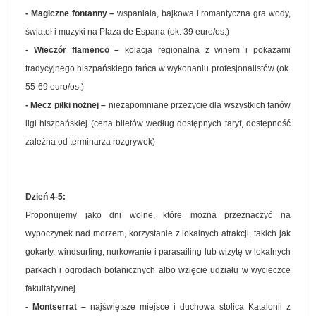
- Magiczne fontanny –
wspaniała, bajkowa i romantyczna gra wody,
świateł i muzyki na Plaza de Espana (ok. 39 euro/os.)
- Wieczór flamenco –
kolacja regionalna z winem i pokazami
tradycyjnego hiszpańskiego tańca w wykonaniu profesjonalistów (ok.
55-69 euro/os.)
- Mecz piłki nożnej –
niezapomniane przeżycie dla wszystkich fanów
ligi hiszpańskiej (cena biletów według dostępnych taryf, dostępność
zależna od terminarza rozgrywek)
Dzień 4-5:
Proponujemy jako dni wolne, które można przeznaczyć na
wypoczynek nad morzem, korzystanie z lokalnych atrakcji, takich jak
gokarty, windsurfing, nurkowanie i parasailing lub wizytę w lokalnych
parkach i ogrodach botanicznych albo wzięcie udziału w wycieczce
fakultatywnej.
- Montserrat –
najświętsze miejsce i duchowa stolica Katalonii z