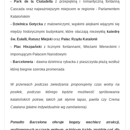
- Park de la Ciutadella
z przepiękną i romantyczną fontanną
Cascada oraz najważniejszym miejscem w regionie - Parlamentem
Katalońskim
- Dzielnica Gotycka
z malowniczymi, wąskimi alejkami wijącymi się
między historycznymi budynkami, które otaczają niezwykłą
katedrę
św. Eulalli, Ratusz Miejski
oraz
Pałac Rządu Katalonii
- Plac Hiszpański
z licznymi fontannami, Wieżami Weneckimi i
imponującym Pałacem Narodowym
- Barceloneta
- dawna dzielnica rybacka z piaszczysta plażą wzdłuż
której biegnie szeroka promenada
W przerwach podczas zwiedzania proponujemy czas wolny na
posiłek, podczas którego będzie możliwość spróbowania
katalońskich potraw, takich jak słynne tapas, paella czy Crema
Catalana (płatne indywidualnie wg zamówienia).
Ponadto Barcelona oferuje bogaty wachlarz atrakcji,
realizowanych w czasie wolnym, w którym każdy znajdzie coś dla