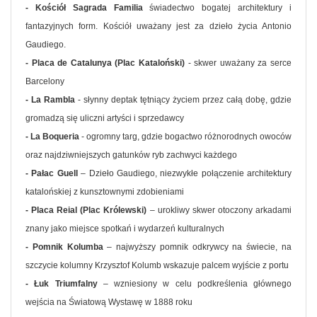
- Kościół Sagrada Familia
świadectwo bogatej architektury i
fantazyjnych form. Kościół uważany jest za dzieło życia Antonio
Gaudiego.
- Placa de Catalunya (Plac Kataloński)
- skwer uważany za serce
Barcelony
- La Rambla
- słynny deptak tętniący życiem przez całą dobę, gdzie
gromadzą się uliczni artyści i sprzedawcy
- La Boqueria
- ogromny targ, gdzie bogactwo różnorodnych owoców
oraz najdziwniejszych gatunków ryb zachwyci każdego
- Pałac Guell
– Dzieło Gaudiego, niezwykłe połączenie architektury
katalońskiej z kunsztownymi zdobieniami
- Placa Reial (Plac Królewski)
– urokliwy skwer otoczony arkadami
znany jako miejsce spotkań i wydarzeń kulturalnych
- Pomnik Kolumba
– najwyższy pomnik odkrywcy na świecie, na
szczycie kolumny Krzysztof Kolumb wskazuje palcem wyjście z portu
- Łuk Triumfalny
– wzniesiony w celu podkreślenia głównego
wejścia na Światową Wystawę w 1888 roku