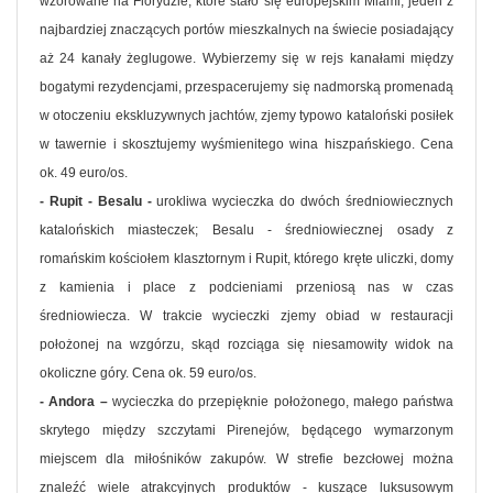
wzorowane na Florydzie, które stało się europejskim Miami, jeden z
najbardziej znaczących portów mieszkalnych na świecie posiadający
aż 24 kanały żeglugowe. Wybierzemy się w rejs kanałami między
bogatymi rezydencjami, przespacerujemy się nadmorską promenadą
w otoczeniu ekskluzywnych jachtów, zjemy typowo kataloński posiłek
w tawernie i skosztujemy wyśmienitego wina hiszpańskiego. Cena
ok. 49 euro/os.
- Rupit - Besalu -
urokliwa wycieczka do dwóch średniowiecznych
katalońskich miasteczek; Besalu - średniowiecznej osady z
romańskim kościołem klasztornym i Rupit, którego kręte uliczki, domy
z kamienia i place z podcieniami przeniosą nas w czas
średniowiecza. W trakcie wycieczki zjemy obiad w restauracji
położonej na wzgórzu, skąd rozciąga się niesamowity widok na
okoliczne góry. Cena ok. 59 euro/os.
- Andora –
wycieczka do przepięknie położonego, małego państwa
skrytego między szczytami Pirenejów, będącego wymarzonym
miejscem dla miłośników zakupów. W strefie bezcłowej można
znaleźć wiele atrakcyjnych produktów - kuszące luksusowym