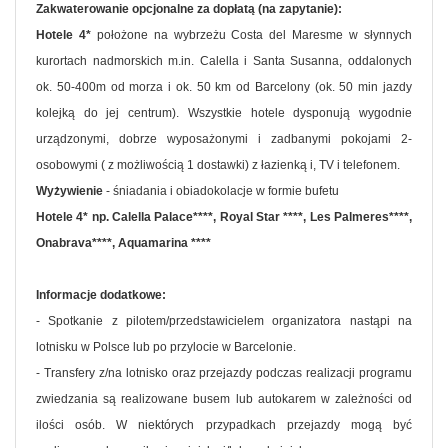
Zakwaterowanie opcjonalne za dopłatą (na zapytanie):
Hotele 4*
położone na wybrzeżu Costa del Maresme w słynnych
kurortach nadmorskich m.in. Calella i Santa Susanna, oddalonych
ok. 50-400m od morza i ok. 50 km od Barcelony (ok. 50 min jazdy
kolejką do jej centrum). Wszystkie hotele dysponują wygodnie
urządzonymi, dobrze wyposażonymi i zadbanymi pokojami 2-
osobowymi ( z możliwością 1 dostawki) z łazienką i, TV i telefonem.
Wyżywienie
- śniadania i obiadokolacje w formie bufetu
Hotele 4* np. Calella Palace****, Royal Star ****, Les Palmeres****,
Onabrava****, Aquamarina ****
Informacje dodatkowe:
- Spotkanie z pilotem/przedstawicielem organizatora nastąpi na
lotnisku w Polsce lub po przylocie w Barcelonie.
- Transfery z/na lotnisko oraz przejazdy podczas realizacji programu
zwiedzania są realizowane busem lub autokarem w zależności od
ilości osób. W niektórych przypadkach przejazdy mogą być