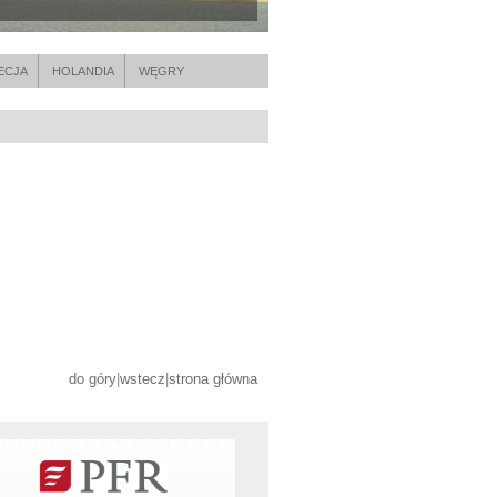
ECJA
HOLANDIA
WĘGRY
do góry
|
wstecz
|
strona główna