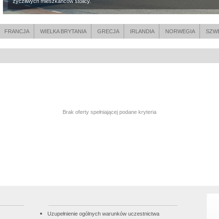
życzliwych mieszkańców stolicy.
FRANCJA
WIELKA BRYTANIA
GRECJA
IRLANDIA
NORWEGIA
SZW
Brak oferty spełniającej podane kryteria
Uzupełnienie ogólnych warunków uczestnictwa