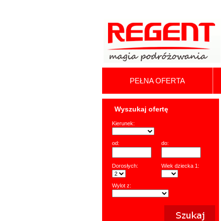
PEŁNA OFERTA
Wyszukaj ofertę
Kierunek:
od:
do:
Dorosłych:
Wiek dziecka 1:
Wylot z: