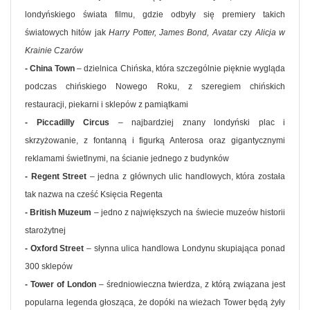
londyńskiego świata filmu, gdzie odbyły się premiery takich
światowych hitów jak
Harry Potter, James Bond, Avatar
czy
Alicja w
Krainie Czarów
- China Town
– dzielnica Chińska, która szczególnie pięknie wygląda
podczas chińskiego Nowego Roku, z szeregiem chińskich
restauracji, piekarni i sklepów z pamiątkami
- Piccadilly Circus
– najbardziej znany londyński plac i
skrzyżowanie, z fontanną i figurką Anterosa oraz gigantycznymi
reklamami świetlnymi, na ścianie jednego z budynków
- Regent Street
– jedna z głównych ulic handlowych, która została
tak nazwa na cześć Księcia Regenta
- British Muzeum
– jedno z największych na świecie muzeów historii
starożytnej
- Oxford Street
– słynna ulica handlowa Londynu skupiająca ponad
300 sklepów
- Tower of London
– średniowieczna twierdza, z którą związana jest
popularna legenda głosząca, że dopóki na wieżach Tower będą żyły