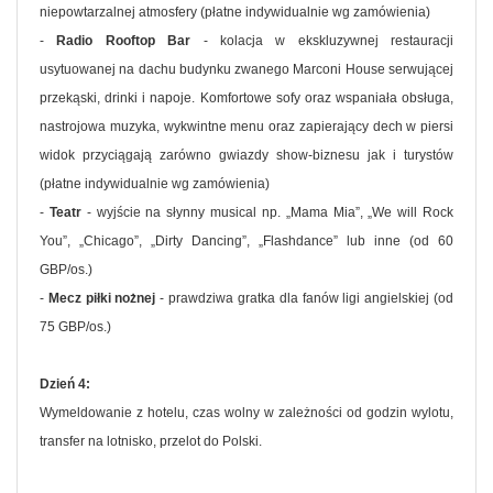
niepowtarzalnej atmosfery (płatne indywidualnie wg zamówienia)
-
Radio Rooftop Bar
- kolacja w ekskluzywnej restauracji
usytuowanej na dachu budynku zwanego Marconi House serwującej
przekąski, drinki i napoje. Komfortowe sofy oraz wspaniała obsługa,
nastrojowa muzyka, wykwintne menu oraz zapierający dech w piersi
widok przyciągają zarówno gwiazdy show-biznesu jak i turystów
(płatne indywidualnie wg zamówienia)
-
Teatr
- wyjście na słynny musical np. „Mama Mia”, „We will Rock
You”, „Chicago”, „Dirty Dancing”, „Flashdance” lub inne (od 60
GBP/os.)
-
Mecz piłki nożnej
- prawdziwa gratka dla fanów ligi angielskiej (od
75 GBP/os.)
Dzień 4:
Wymeldowanie z hotelu, czas wolny w zależności od godzin wylotu,
transfer na lotnisko, przelot do Polski.