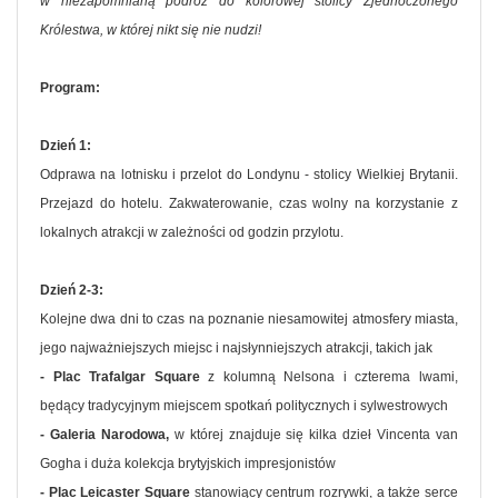
w niezapomnianą podróż do kolorowej stolicy Zjednoczonego
Królestwa, w której nikt się nie nudzi!
Program:
Dzień 1:
Odprawa na lotnisku i przelot do Londynu - stolicy Wielkiej Brytanii.
Przejazd do hotelu. Zakwaterowanie, czas wolny na korzystanie z
lokalnych atrakcji w zależności od godzin przylotu.
Dzień 2-3:
Kolejne dwa dni to czas na poznanie niesamowitej atmosfery miasta,
jego najważniejszych miejsc i najsłynniejszych atrakcji, takich jak
- Plac Trafalgar Square
z kolumną Nelsona i czterema lwami,
będący tradycyjnym miejscem spotkań politycznych i sylwestrowych
- Galeria Narodowa,
w której znajduje się kilka dzieł Vincenta van
Gogha i duża kolekcja brytyjskich impresjonistów
- Plac Leicaster Square
stanowiący centrum rozrywki, a także serce