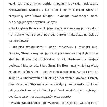
kruki, tak długo trwać będzie imperium brytyjskie, zwiedzanie
Królewskiego Skarbca
z klejnotami koronnymi,
Białej Wieży
ze
zbrojownią oraz
Tower Bridge
- słynnego zwodzonego mostu
będącego jednym z symboli Londynu
- Buckingham Palace
– oficjalna londyńska rezydencja brytyjskich
monarchów, jedna z pereł późnego baroku i największy na świecie
pałac królewski
- Dzielnica Westminster
– gdzie zobaczymy z zewnątrz m.in.
Downing Street
– rezydencję i biuro premiera Wielkiej Brytanii oraz
siedzibę Rządu Jej Królewskiej Mości,
Parlament
- miejsce
posiedzeń Izby Lordów i Izby Gmin,
Big Ben
– najsłynniejszą wieżę
zegarową, która w 2012 roku została oficjalnie nazwana Elizabeth
Tower dla uhonorowania 60-letniego panowania królowej Elżbiety
oraz
Opactwo Westminister
– świątynię anglikańską, w której
odbywa się koronacja królów i pochówek władców jak i wybitnych
poetów, pisarzy, malarzy, muzyków oraz aktorów
- Muzea Wiktoriańskie (do wyboru)
, należące do „wielkiej trójki”