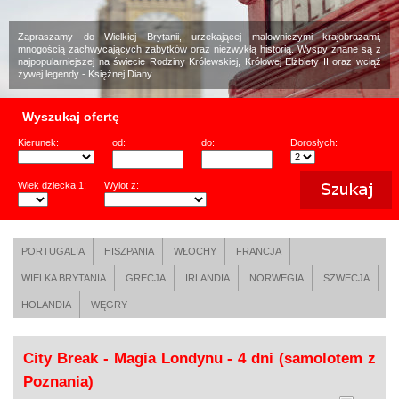
Zapraszamy do Wielkiej Brytanii, urzekającej malowniczymi krajobrazami,
mnogością zachwycających zabytków oraz niezwykłą historią. Wyspy znane są z
najpopularniejszej na świecie Rodziny Królewskiej, Królowej Elżbiety II oraz wciąż
żywej legendy - Księżnej Diany.
Wyszukaj ofertę
Kierunek:
od:
do:
Dorosłych:
Wiek dziecka 1:
Wylot z:
PORTUGALIA
HISZPANIA
WŁOCHY
FRANCJA
WIELKA BRYTANIA
GRECJA
IRLANDIA
NORWEGIA
SZWECJA
HOLANDIA
WĘGRY
City Break - Magia Londynu - 4 dni (samolotem z
Poznania)