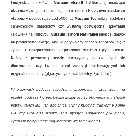
londyńskich muzeów -
Muzeum Victorii i Alberta
gromadzące
eksponaty związane ze sztuką i rzemiosłem artystycznym, najstarsze
eksponaty pochodzą sprzed 5000 lat,
Muzeum Techniki
z modelami
samochodów, samolotów czy wystawą poświęconą lądowaniu
człowieka na Księżycu,
Muzeum Historii Naturalnej
miejsce, dające
niepowtarzalną okazję, aby w porywający sposób zapoznać się z
życiem i funkcjonowaniem organizmów zamieszkujących Ziemię.
Każdy z pewnością będzie zachwycony poruszającymi się
dinozaurami, czy też modelami zwierząt, zachowującymi ich
oryginalne rozmiary (gigantyczny płetwal błękitny, żyrafa, itd.)
W przerwach podczas zwiedzania proponujemy czas wolny na
posiłek, podczas którego będzie możliwość spróbowania angielskich
potraw, takich jak Fish and chips, słynny pudding, tradycyjne Apple
Pie, czy Trifle oraz skosztowania słynnych angielskich piw, ginów,
cydru lub perry (płatne indywidualnie wg zamówienia).