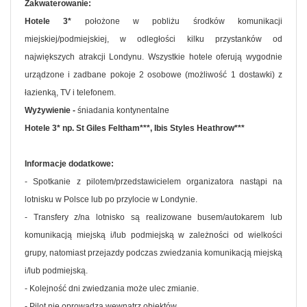
Zakwaterowanie:
Hotele 3*
położone w pobliżu środków komunikacji
miejskiej/podmiejskiej, w odległości kilku przystanków od
największych atrakcji Londynu. Wszystkie hotele oferują wygodnie
urządzone i zadbane pokoje 2 osobowe (możliwość 1 dostawki) z
łazienką, TV i telefonem.
Wyżywienie -
śniadania kontynentalne
Hotele 3* np. St Giles Feltham***, Ibis Styles Heathrow***
Informacje dodatkowe:
- Spotkanie z pilotem/przedstawicielem organizatora nastąpi na
lotnisku w Polsce lub po przylocie w Londynie.
- Transfery z/na lotnisko są realizowane busem/autokarem lub
komunikacją miejską i/lub podmiejską w zależności od wielkości
grupy, natomiast przejazdy podczas zwiedzania komunikacją miejską
i/lub podmiejską.
- Kolejność dni zwiedzania może ulec zmianie.
- Pilot nie oprowadza wewnątrz obiektów.