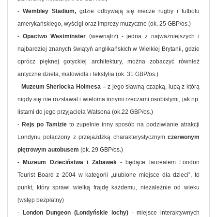
-
Wembley Stadium,
gdzie odbywają się mecze rugby i futbolu
amerykańskiego, wyścigi oraz imprezy muzyczne (ok. 25 GBP/os.)
-
Opactwo Westminster
(wewnątrz) - jedna z najważniejszych i
najbardziej znanych świątyń anglikańskich w Wielkiej Brytanii, gdzie
oprócz pięknej gotyckiej architektury, można zobaczyć również
antyczne dzieła, malowidła i tekstylia (ok. 31 GBP/os.)
-
Muzeum Sherlocka Holmesa –
z jego sławną czapką, lupą z którą
nigdy się nie rozstawał i wieloma innymi rzeczami osobistymi, jak np.
listami do jego przyjaciela Watsona (ok.22 GBP/os.)
-
Rejs po Tamizie
to zupełnie inny sposób na podziwianie atrakcji
Londynu połączony z przejażdżką charakterystycznym
czerwonym
piętrowym autobusem
(ok. 29 GBP/os.)
-
Muzeum Dzieciństwa i Zabawek
- będące laureatem London
Tourist Board z 2004 w kategorii „ulubione miejsce dla dzieci”, to
punkt, który sprawi wielką frajdę każdemu, niezależnie od wieku
(wstęp bezpłatny)
-
London Dungeon (Londyńskie lochy)
- miejsce interaktywnych