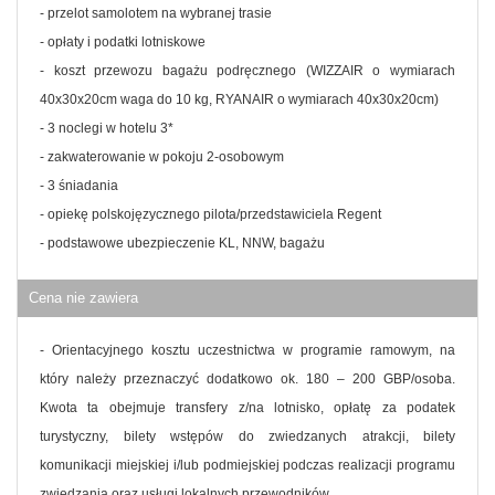
- przelot samolotem na wybranej trasie
- opłaty i podatki lotniskowe
- koszt przewozu bagażu podręcznego (WIZZAIR o wymiarach
40x30x20cm waga do 10 kg, RYANAIR o wymiarach 40x30x20cm)
- 3 noclegi w hotelu 3*
- zakwaterowanie w pokoju 2-osobowym
- 3 śniadania
- opiekę polskojęzycznego pilota/przedstawiciela Regent
- podstawowe ubezpieczenie KL, NNW, bagażu
Cena nie zawiera
- Orientacyjnego kosztu uczestnictwa w programie ramowym, na
który należy przeznaczyć dodatkowo ok. 180 – 200 GBP/osoba.
Kwota ta obejmuje transfery z/na lotnisko, opłatę za podatek
turystyczny, bilety wstępów do zwiedzanych atrakcji, bilety
komunikacji miejskiej i/lub podmiejskiej podczas realizacji programu
zwiedzania oraz usługi lokalnych przewodników.