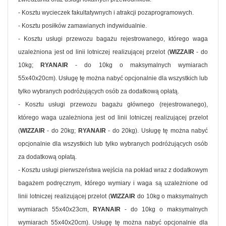
- Kosztu wycieczek fakultatywnych i atrakcji pozaprogramowych.
- Kosztu posiłków zamawianych indywidualnie.
- Kosztu usługi przewozu bagażu rejestrowanego, którego waga
uzależniona jest od linii lotniczej realizującej przelot (
WIZZAIR
- do
10kg;
RYANAIR
- do 10kg o maksymalnych wymiarach
55x40x20cm). Usługę tę można nabyć opcjonalnie dla wszystkich lub
tylko wybranych podróżujących osób za dodatkową opłatą.
- Kosztu usługi przewozu bagażu głównego (rejestrowanego),
którego waga uzależniona jest od linii lotniczej realizującej przelot
(
WIZZAIR
- do 20kg;
RYANAIR
- do 20kg). Usługę tę można nabyć
opcjonalnie dla wszystkich lub tylko wybranych podróżujących osób
za dodatkową opłatą.
- Kosztu usługi pierwszeństwa wejścia na pokład wraz z dodatkowym
bagażem podręcznym, którego wymiary i waga są uzależnione od
linii lotniczej realizującej przelot (
WIZZAIR
do 10kg o maksymalnych
wymiarach 55x40x23cm,
RYANAIR
- do 10kg o maksymalnych
wymiarach 55x40x20cm). Usługę tę można nabyć opcjonalnie dla