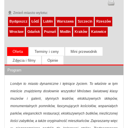
Zmień miasto wylotu:
Bydgoszcz
Łódź
Lublin
Warszawa
Szczecin
Rzeszów
Wrocław
Gdańsk
Poznań
Modlin
Kraków
Katowice
Oferta
Terminy i ceny
Mini przewodnik
Zdjęcia i filmy
Opinie
Program
Londyn to miasto dynamiczne i tętniące życiem. To właśnie w tym
mieście znajdziemy dosłownie wszystko! Mnóstwo światowej klasy
muzeów i galerii, słynnych teatrów, ekskluzywnych sklepów,
monumentalnych pomników, fascynujących kościołów, wspaniałych
parków, eleganckich restauracji, ekskluzywnych butików, niezliczonej
ilości zabytków, a także oryginalność mieszkańców. Zapraszamy więc