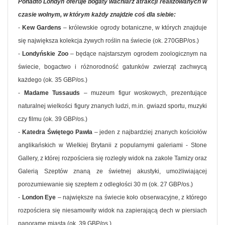
Ponadto Londyn oferuje bogaty wachlarz atrakcji realizowanych w
czasie wolnym, w którym każdy znajdzie coś dla siebie:
-
Kew Gardens
– królewskie ogrody botaniczne, w których znajduje
się największa kolekcja żywych roślin na świecie (ok. 270GBP/os.)
-
Londyńskie Zoo
– będące najstarszym ogrodem zoologicznym na
świecie, bogactwo i różnorodność gatunków zwierząt zachwycą
każdego (ok. 35 GBP/os.)
-
Madame Tussauds
– muzeum figur woskowych, prezentujące
naturalnej wielkości figury znanych ludzi, m.in. gwiazd sportu, muzyki
czy filmu (ok. 39 GBP/os.)
-
Katedra Świętego Pawła
– jeden z najbardziej znanych kościołów
anglikańskich w Wielkiej Brytanii z popularnymi galeriami - Stone
Gallery, z której rozpościera się rozległy widok na zakole Tamizy oraz
Galerią Szeptów znaną ze świetnej akustyki, umożliwiającej
porozumiewanie się szeptem z odległości 30 m (ok. 27 GBP/os.)
-
London Eye
– największe na świecie koło obserwacyjne, z którego
rozpościera się niesamowity widok na zapierającą dech w piersiach
panoramę miasta (ok. 39 GBP/os.)