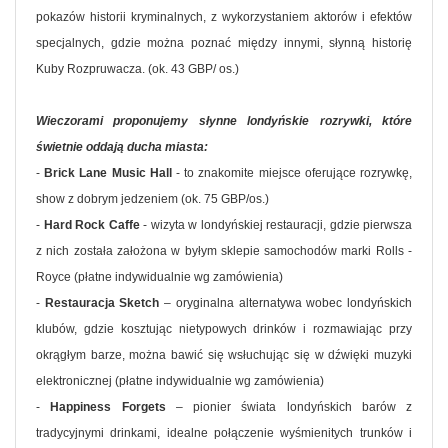
pokazów historii kryminalnych, z wykorzystaniem aktorów i efektów
specjalnych, gdzie można poznać między innymi, słynną historię
Kuby Rozpruwacza. (ok. 43 GBP/ os.)
Wieczorami proponujemy słynne londyńskie rozrywki, które
świetnie oddają ducha miasta:
-
Brick Lane Music Hall
- to znakomite miejsce oferujące rozrywkę,
show z dobrym jedzeniem (ok. 75 GBP/os.)
-
Hard Rock Caffe
- wizyta w londyńskiej restauracji, gdzie pierwsza
z nich została założona w byłym sklepie samochodów marki Rolls -
Royce (płatne indywidualnie wg zamówienia)
-
Restauracja Sketch
– oryginalna alternatywa wobec londyńskich
klubów, gdzie kosztując nietypowych drinków i rozmawiając przy
okrągłym barze, można bawić się wsłuchując się w dźwięki muzyki
elektronicznej (płatne indywidualnie wg zamówienia)
-
Happiness Forgets
– pionier świata londyńskich barów z
tradycyjnymi drinkami, idealne połączenie wyśmienitych trunków i