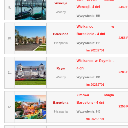
Wenecja
Wenecji - 4 dni
2340 
9.
Włochy
Wyżywienie
:
BB
Wielkanoc w
Barcelonie - 4 dni
Barcelona
2255 
10.
Hiszpania
Wyżywienie
:
HB
fm 20262701
Wielkanoc w Rzymie -
4 dni
Rzym
2285 
11.
Włochy
Wyżywienie
:
BB
fm 20262701
Zimowa Magia
Barcelony - 4 dni
Barcelona
2255 
12.
Hiszpania
Wyżywienie
:
HB
fm 20262701