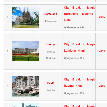
City Break - Magia
Barcelony + Majorka -
Barcelona
2395 
6.
6 dni
Hiszpania
Wyżywienie
:
HB
City Break - Magia
Londyn
Londynu - 4 dni
2345 
7.
Wielka
Brytania
Wyżywienie
:
BB
City Break - Magia
Rzym
Rzymu - 4 dni
2285 
8.
Włochy
Wyżywienie
:
BB
City Break - Magia