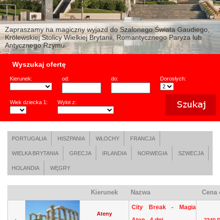
Zapraszamy na magiczny wyjazd do Szalonego Świata Gaudiego,
Królewskiej Stolicy Wielkiej Brytanii, Romantycznego Paryża lub
Antycznego Rzymu.
Wyszukaj ofertę
Kierunek:
od:
do:
Dorosłych:
Wiek dziecka 1:
Wylot z:
PORTUGALIA
HISZPANIA
WŁOCHY
FRANCJA
WIELKA BRYTANIA
GRECJA
IRLANDIA
NORWEGIA
SZWECJA
HOLANDIA
WĘGRY
Kierunek
Nazwa
Cena 
City Break - Magia
Ateny