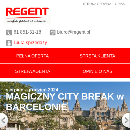
STRONA GŁÓWNA
O NAS
61
851-31-18
biuro@regent.pl
Biura sprzedaży
PEŁNA OFERTA
STREFA KLIENTA
STREFA AGENTA
OPINIE O NAS
sierpień - grudzień 2024
MAGICZNY CITY BREAK w
BARCELONIE