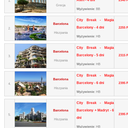
Aten - 4 dni
2340 
1.
Grecja
Wyżywienie
:
BB
City Break - Magia
Barcelona
Barcelony - 4 dni
2255 
2.
Hiszpania
Wyżywienie
:
HB
City Break - Magia
Barcelona
Barcelony - 5 dni
2315 
3.
Hiszpania
Wyżywienie
:
HB
City Break - Magia
Barcelona
Barcelony - 6 dni
2395 
4.
Hiszpania
Wyżywienie
:
HB
City Break - Magia
Barcelony + Madryt - 6
Barcelona
2395 
5.
dni
Hiszpania
Wyżywienie
:
HB