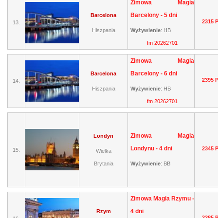
Zimowa Magia
Barcelony - 5 dni
Barcelona
2315 
13.
Hiszpania
Wyżywienie
:
HB
fm 20262701
Zimowa Magia
Barcelony - 6 dni
Barcelona
2395 
14.
Hiszpania
Wyżywienie
:
HB
fm 20262701
Zimowa Magia
Londyn
Londynu - 4 dni
2345 
15.
Wielka
Brytania
Wyżywienie
:
BB
Zimowa Magia Rzymu -
4 dni
Rzym
2285 