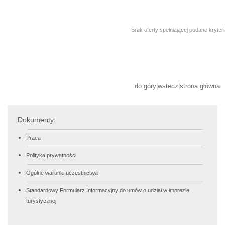
Brak oferty spełniającej podane kryter
do góry
|
wstecz
|
strona główna
Dokumenty:
Praca
Polityka prywatności
Ogólne warunki uczestnictwa
Standardowy Formularz Informacyjny do umów o udział w imprezie
turystycznej