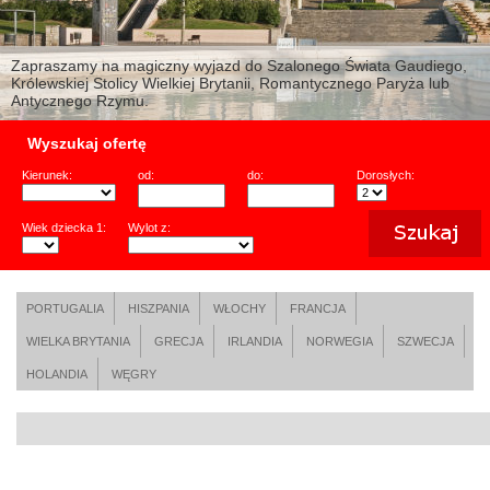
Zapraszamy na magiczny wyjazd do Szalonego Świata Gaudiego,
Królewskiej Stolicy Wielkiej Brytanii, Romantycznego Paryża lub
Antycznego Rzymu.
Wyszukaj ofertę
Kierunek:
od:
do:
Dorosłych:
Wiek dziecka 1:
Wylot z:
PORTUGALIA
HISZPANIA
WŁOCHY
FRANCJA
WIELKA BRYTANIA
GRECJA
IRLANDIA
NORWEGIA
SZWECJA
HOLANDIA
WĘGRY