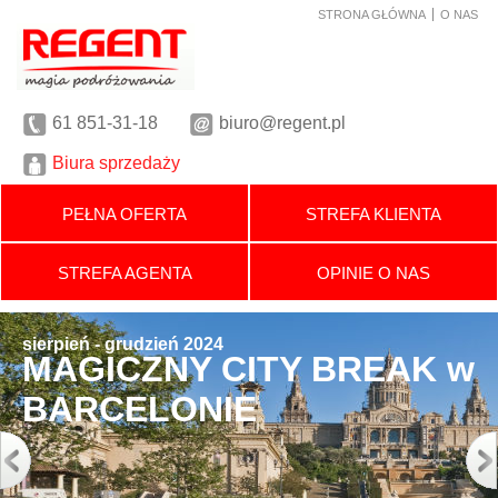
STRONA GŁÓWNA
O NAS
61
851-31-18
biuro@regent.pl
Biura sprzedaży
PEŁNA OFERTA
STREFA KLIENTA
STREFA AGENTA
OPINIE O NAS
sierpień - grudzień 2024
MAGICZNY CITY BREAK w
BARCELONIE