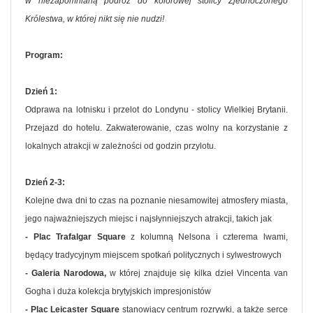
w niezapomnianą podróż do kolorowej stolicy Zjednoczonego
Królestwa, w której nikt się nie nudzi!
Program:
Dzień 1:
Odprawa na lotnisku i przelot do Londynu - stolicy Wielkiej Brytanii.
Przejazd do hotelu. Zakwaterowanie, czas wolny na korzystanie z
lokalnych atrakcji w zależności od godzin przylotu.
Dzień 2-3:
Kolejne dwa dni to czas na poznanie niesamowitej atmosfery miasta,
jego najważniejszych miejsc i najsłynniejszych atrakcji, takich jak
- Plac Trafalgar Square
z kolumną Nelsona i czterema lwami,
będący tradycyjnym miejscem spotkań politycznych i sylwestrowych
- Galeria Narodowa,
w której znajduje się kilka dzieł Vincenta van
Gogha i duża kolekcja brytyjskich impresjonistów
- Plac Leicaster Square
stanowiący centrum rozrywki, a także serce