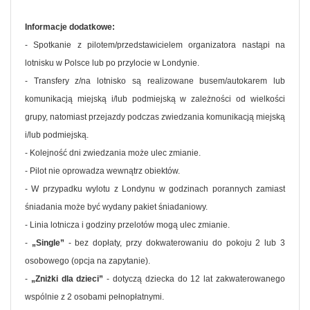
Informacje dodatkowe:
- Spotkanie z pilotem/przedstawicielem organizatora nastąpi na
lotnisku w Polsce lub po przylocie w Londynie.
- Transfery z/na lotnisko są realizowane busem/autokarem lub
komunikacją miejską i/lub podmiejską w zależności od wielkości
grupy, natomiast przejazdy podczas zwiedzania komunikacją miejską
i/lub podmiejską.
- Kolejność dni zwiedzania może ulec zmianie.
- Pilot nie oprowadza wewnątrz obiektów.
- W przypadku wylotu z Londynu w godzinach porannych zamiast
śniadania może być wydany pakiet śniadaniowy.
- Linia lotnicza i godziny przelotów mogą ulec zmianie.
-
„Single”
- bez dopłaty, przy dokwaterowaniu do pokoju 2 lub 3
osobowego (opcja na zapytanie).
-
„Zniżki dla dzieci”
- dotyczą dziecka do 12 lat zakwaterowanego
wspólnie z 2 osobami pełnopłatnymi.