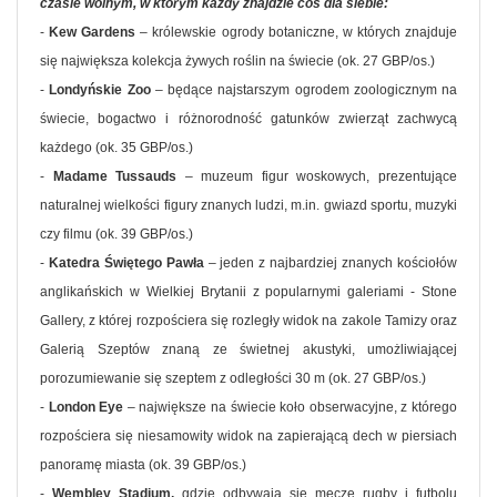
czasie wolnym, w którym każdy znajdzie coś dla siebie:
-
Kew Gardens
– królewskie ogrody botaniczne, w których znajduje
się największa kolekcja żywych roślin na świecie (ok. 27 GBP/os.)
-
Londyńskie Zoo
– będące najstarszym ogrodem zoologicznym na
świecie, bogactwo i różnorodność gatunków zwierząt zachwycą
każdego (ok. 35 GBP/os.)
-
Madame Tussauds
– muzeum figur woskowych, prezentujące
naturalnej wielkości figury znanych ludzi, m.in. gwiazd sportu, muzyki
czy filmu (ok. 39 GBP/os.)
-
Katedra Świętego Pawła
– jeden z najbardziej znanych kościołów
anglikańskich w Wielkiej Brytanii z popularnymi galeriami - Stone
Gallery, z której rozpościera się rozległy widok na zakole Tamizy oraz
Galerią Szeptów znaną ze świetnej akustyki, umożliwiającej
porozumiewanie się szeptem z odległości 30 m (ok. 27 GBP/os.)
-
London Eye
– największe na świecie koło obserwacyjne, z którego
rozpościera się niesamowity widok na zapierającą dech w piersiach
panoramę miasta (ok. 39 GBP/os.)
-
Wembley Stadium,
gdzie odbywają się mecze rugby i futbolu