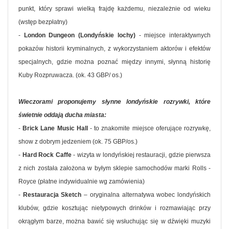
punkt, który sprawi wielką frajdę każdemu, niezależnie od wieku
(wstęp bezpłatny)
-
London Dungeon (Londyńskie lochy)
- miejsce interaktywnych
pokazów historii kryminalnych, z wykorzystaniem aktorów i efektów
specjalnych, gdzie można poznać między innymi, słynną historię
Kuby Rozpruwacza. (ok. 43 GBP/ os.)
Wieczorami proponujemy słynne londyńskie rozrywki, które
świetnie oddają ducha miasta:
-
Brick Lane Music Hall
- to znakomite miejsce oferujące rozrywkę,
show z dobrym jedzeniem (ok. 75 GBP/os.)
-
Hard Rock Caffe
- wizyta w londyńskiej restauracji, gdzie pierwsza
z nich została założona w byłym sklepie samochodów marki Rolls -
Royce (płatne indywidualnie wg zamówienia)
-
Restauracja Sketch
– oryginalna alternatywa wobec londyńskich
klubów, gdzie kosztując nietypowych drinków i rozmawiając przy
okrągłym barze, można bawić się wsłuchując się w dźwięki muzyki