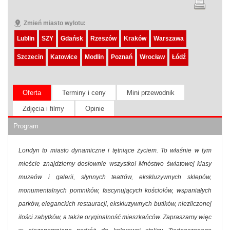
Zmień miasto wylotu:
Lublin
SZY
Gdańsk
Rzeszów
Kraków
Warszawa
Szczecin
Katowice
Modlin
Poznań
Wrocław
Łódź
Oferta
Terminy i ceny
Mini przewodnik
Zdjęcia i filmy
Opinie
Program
Londyn to miasto dynamiczne i tętniące życiem. To właśnie w tym
mieście znajdziemy dosłownie wszystko! Mnóstwo światowej klasy
muzeów i galerii, słynnych teatrów, ekskluzywnych sklepów,
monumentalnych pomników, fascynujących kościołów, wspaniałych
parków, eleganckich restauracji, ekskluzywnych butików, niezliczonej
ilości zabytków, a także oryginalność mieszkańców. Zapraszamy więc