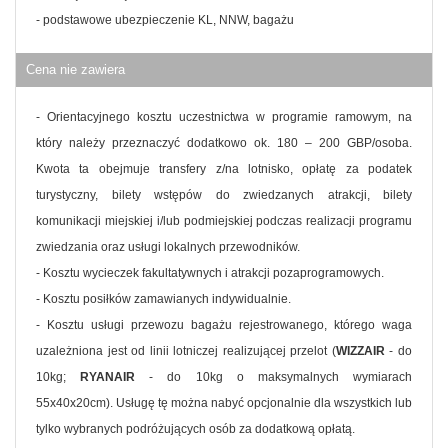
- podstawowe ubezpieczenie KL, NNW, bagażu
Cena nie zawiera
- Orientacyjnego kosztu uczestnictwa w programie ramowym, na
który należy przeznaczyć dodatkowo ok. 180 – 200 GBP/osoba.
Kwota ta obejmuje transfery z/na lotnisko, opłatę za podatek
turystyczny, bilety wstępów do zwiedzanych atrakcji, bilety
komunikacji miejskiej i/lub podmiejskiej podczas realizacji programu
zwiedzania oraz usługi lokalnych przewodników.
- Kosztu wycieczek fakultatywnych i atrakcji pozaprogramowych.
- Kosztu posiłków zamawianych indywidualnie.
- Kosztu usługi przewozu bagażu rejestrowanego, którego waga
uzależniona jest od linii lotniczej realizującej przelot (
WIZZAIR
- do
10kg;
RYANAIR
- do 10kg o maksymalnych wymiarach
55x40x20cm). Usługę tę można nabyć opcjonalnie dla wszystkich lub
tylko wybranych podróżujących osób za dodatkową opłatą.