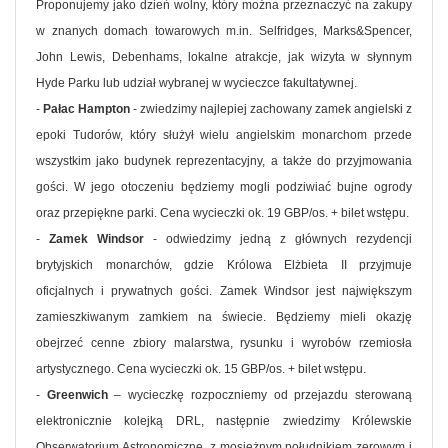
Proponujemy jako dzień wolny, który można przeznaczyć na zakupy
w znanych domach towarowych m.in. Selfridges, Marks&Spencer,
John Lewis, Debenhams, lokalne atrakcje, jak wizyta w słynnym
Hyde Parku lub udział wybranej w wycieczce fakultatywnej.
-
Pałac Hampton
- zwiedzimy najlepiej zachowany zamek angielski z
epoki Tudorów, który służył wielu angielskim monarchom przede
wszystkim jako budynek reprezentacyjny, a także do przyjmowania
gości. W jego otoczeniu będziemy mogli podziwiać bujne ogrody
oraz przepiękne parki. Cena wycieczki ok. 19 GBP/os. + bilet wstępu.
-
Zamek Windsor
- odwiedzimy jedną z głównych rezydencji
brytyjskich monarchów, gdzie Królowa Elżbieta II przyjmuje
oficjalnych i prywatnych gości. Zamek Windsor jest największym
zamieszkiwanym zamkiem na świecie. Będziemy mieli okazję
obejrzeć cenne zbiory malarstwa, rysunku i wyrobów rzemiosła
artystycznego. Cena wycieczki ok. 15 GBP/os. + bilet wstępu.
-
Greenwich
– wycieczkę rozpoczniemy od przejazdu sterowaną
elektronicznie kolejką DRL, następnie zwiedzimy Królewskie
Obserwatorium Astronomiczne, z mosiężnym południkiem zerowym i