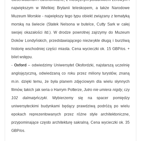
największym w Wielkiej Brytanii teleskopem, a także Narodowe
Muzeum Morskie - największy tego typu obiekt związany z tematyką
morską na świecie (Statek Nelsona w butelce, Cutty Sark w całej
swojej okazałości itd.). W drodze powrotnej zajrzymy do Muzeum
Doków Londyńskich, przedstawiającego niezwykle długą i burzliwą
historię wschodniej części miasta. Cena wycieczki ok. 15 GBP/os. +
bilet wstępu.
-
Oxford
– odwiedzimy Uniwersytet Oksfordzki, najstarszą uczelnię
anglojęzyczną, odwiedzaną co roku przez miliony turystów, znaną
m.in. dzięki temu, że była planem zdjęciowym dla wielu słynnych
filmów, takich jak seria o Harrym Potterze,
Jutro nie umiera nigdy
, czy
102 dalmatyńczyki
. Wybierzemy się na spacer pomiędzy
uniwersyteckimi budynkami będący prawdziwą podróżą po wielu
epokach reprezentowanych przez różne style architektoniczne,
przypominające często architekturę sakralną. Cena wycieczki ok. 35
GBP/os.