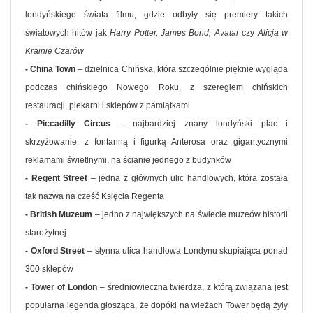
londyńskiego świata filmu, gdzie odbyły się premiery takich
światowych hitów jak
Harry Potter, James Bond, Avatar
czy
Alicja w
Krainie Czarów
- China Town
– dzielnica Chińska, która szczególnie pięknie wygląda
podczas chińskiego Nowego Roku, z szeregiem chińskich
restauracji, piekarni i sklepów z pamiątkami
- Piccadilly Circus
– najbardziej znany londyński plac i
skrzyżowanie, z fontanną i figurką Anterosa oraz gigantycznymi
reklamami świetlnymi, na ścianie jednego z budynków
- Regent Street
– jedna z głównych ulic handlowych, która została
tak nazwa na cześć Księcia Regenta
- British Muzeum
– jedno z największych na świecie muzeów historii
starożytnej
- Oxford Street
– słynna ulica handlowa Londynu skupiająca ponad
300 sklepów
- Tower of London
– średniowieczna twierdza, z którą związana jest
popularna legenda głosząca, że dopóki na wieżach Tower będą żyły