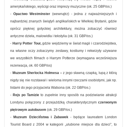
amerykańskiego, wyścigi oraz imprezy muzyczne (ok. 25 GBP/os.)
-
Opactwo Westminster
(wewnątrz) - jedna z najważniejszych i
najbardziej znanych świątyń anglikańskich w Wielkiej Brytanii, gdzie
oprócz pięknej gotyckiej architektury, można zobaczyć również
antyczne dzieła, malowidła i tekstylia (ok. 31 GBP/os.)
-
Harry Potter Tour,
gdzie wejdziemy w świat magii i czarodziejstwa,
na własne oczy zobaczymy zestawy, kostiumy i rekwizyty używane
we wszystkich filmach o Harrym Potterze (wymagana wcześniejsza
rezerwacja, ok. 60 GBP/os)
-
Muzeum Sherlocka Holmesa –
z jego sławną czapką, lupą z którą
nigdy się nie rozstawał i wieloma innymi rzeczami osobistymi, jak np.
listami do jego przyjaciela Watsona (ok. 22 GBP/os.)
-
Rejs po Tamizie
to zupełnie inny sposób na podziwianie atrakcji
Londynu połączony z przejażdżką charakterystycznym
czerwonym
piętrowym autobusem
(ok. 29 GBP/os.)
-
Muzeum Dzieciństwa i Zabawek
- będące laureatem London
Tourist Board z 2004 w kategorii „ulubione miejsce dla dzieci”, to