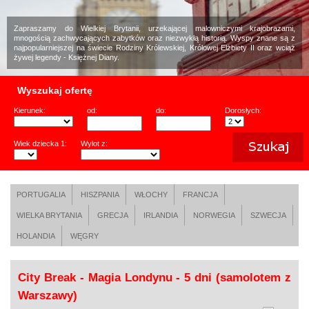
Zapraszamy do Wielkiej Brytanii, urzekającej malowniczymi krajobrazami,
mnogością zachwycających zabytków oraz niezwykłą historią. Wyspy znane są z
najpopularniejszej na świecie Rodziny Królewskiej, Królowej Elżbiety II oraz wciąż
żywej legendy - Księżnej Diany.
Wyszukaj ofertę
Kierunek:
od:
do:
Dorosłych:
Wiek dziecka 1:
Wylot z:
PORTUGALIA
HISZPANIA
WŁOCHY
FRANCJA
WIELKA BRYTANIA
GRECJA
IRLANDIA
NORWEGIA
SZWECJA
HOLANDIA
WĘGRY
City Break - Magia Londynu - 5 dni (samolotem z
Warszawy)