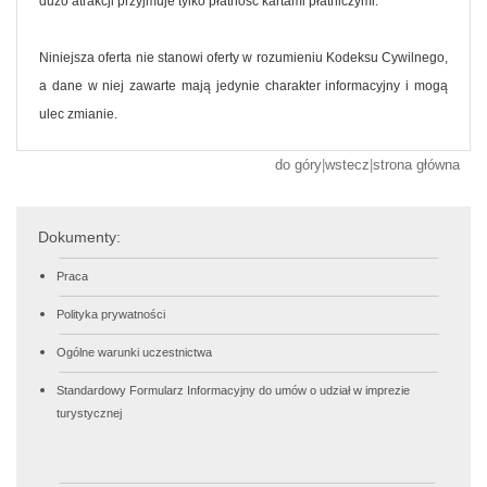
dużo atrakcji przyjmuje tylko płatność kartami płatniczymi.
Niniejsza oferta nie stanowi oferty w rozumieniu Kodeksu Cywilnego,
a dane w niej zawarte mają jedynie charakter informacyjny i mogą
ulec zmianie.
do góry
|
wstecz
|
strona główna
Dokumenty:
Praca
Polityka prywatności
Ogólne warunki uczestnictwa
Standardowy Formularz Informacyjny do umów o udział w imprezie
turystycznej