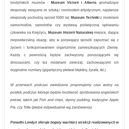
londyńskich muzeów -
Muzeum Victorii i Alberta
gromadzące
eksponaty związane ze sztuką i rzemiosłem artystycznym, najstarsze
eksponaty pochodzą sprzed 5000 lat,
Muzeum Techniki
z modelami
samochodów, samolotów czy wystawą poświęconą lądowaniu
człowieka na Księżycu,
Muzeum Historii Naturalnej
miejsce, dające
niepowtarzalną okazję, aby w porywający sposób zapoznać się z
życiem i funkcjonowaniem organizmów zamieszkujących Ziemię.
Każdy z pewnością będzie zachwycony poruszającymi się
dinozaurami, czy też modelami zwierząt, zachowującymi ich
oryginalne rozmiary (gigantyczny płetwal błękitny, żyrafa, itd.)
W przerwach podczas zwiedzania proponujemy czas wolny na
posiłek, podczas którego będzie możliwość spróbowania angielskich
potraw, takich jak Fish and chips, słynny pudding, tradycyjne Apple
Pie, czy Trifle (płatne indywidualnie wg zamówienia).
Ponadto Londyn oferuje bogaty wachlarz atrakcji realizowanych w