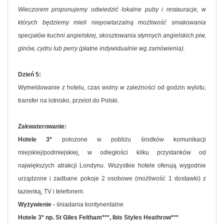
Wieczorem proponujemy odwiedzić lokalne puby i restauracje, w
których będziemy mieli niepowtarzalną możliwość smakowania
specjałów kuchni angielskiej, skosztowania słynnych angielskich piw,
ginów, cydru lub perry (płatne indywidualnie wg zamówienia).
Dzień 5:
Wymeldowanie z hotelu, czas wolny w zależności od godzin wylotu,
transfer na lotnisko, przelot do Polski.
Zakwaterowanie:
Hotele 3*
położone w pobliżu środków komunikacji
miejskiej/podmiejskiej, w odległości kilku przystanków od
największych atrakcji Londynu. Wszystkie hotele oferują wygodnie
urządzone i zadbane pokoje 2 osobowe (możliwość 1 dostawki) z
łazienką, TV i telefonem.
Wyżywienie -
śniadania kontynentalne
Hotele 3* np. St Giles Feltham***, Ibis Styles Heathrow***