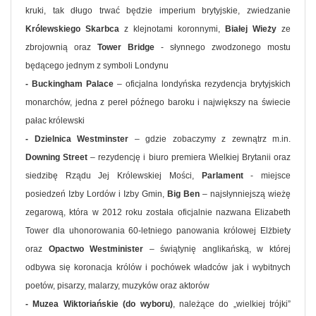
kruki, tak długo trwać będzie imperium brytyjskie, zwiedzanie
Królewskiego Skarbca
z klejnotami koronnymi,
Białej Wieży
ze
zbrojownią oraz
Tower Bridge
- słynnego zwodzonego mostu
będącego jednym z symboli Londynu
- Buckingham Palace
– oficjalna londyńska rezydencja brytyjskich
monarchów, jedna z pereł późnego baroku i największy na świecie
pałac królewski
- Dzielnica Westminster
– gdzie zobaczymy z zewnątrz m.in.
Downing Street
– rezydencję i biuro premiera Wielkiej Brytanii oraz
siedzibę Rządu Jej Królewskiej Mości,
Parlament
- miejsce
posiedzeń Izby Lordów i Izby Gmin,
Big Ben
– najsłynniejszą wieżę
zegarową, która w 2012 roku została oficjalnie nazwana Elizabeth
Tower dla uhonorowania 60-letniego panowania królowej Elżbiety
oraz
Opactwo Westminister
– świątynię anglikańską, w której
odbywa się koronacja królów i pochówek władców jak i wybitnych
poetów, pisarzy, malarzy, muzyków oraz aktorów
- Muzea Wiktoriańskie (do wyboru)
, należące do „wielkiej trójki”