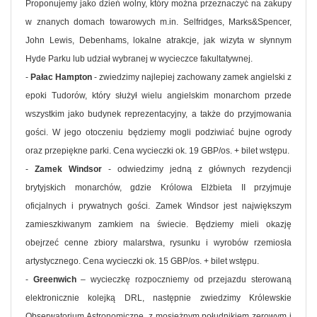
Proponujemy jako dzień wolny, który można przeznaczyć na zakupy
w znanych domach towarowych m.in. Selfridges, Marks&Spencer,
John Lewis, Debenhams, lokalne atrakcje, jak wizyta w słynnym
Hyde Parku lub udział wybranej w wycieczce fakultatywnej.
-
Pałac Hampton
- zwiedzimy najlepiej zachowany zamek angielski z
epoki Tudorów, który służył wielu angielskim monarchom przede
wszystkim jako budynek reprezentacyjny, a także do przyjmowania
gości. W jego otoczeniu będziemy mogli podziwiać bujne ogrody
oraz przepiękne parki. Cena wycieczki ok. 19 GBP/os. + bilet wstępu.
-
Zamek Windsor
- odwiedzimy jedną z głównych rezydencji
brytyjskich monarchów, gdzie Królowa Elżbieta II przyjmuje
oficjalnych i prywatnych gości. Zamek Windsor jest największym
zamieszkiwanym zamkiem na świecie. Będziemy mieli okazję
obejrzeć cenne zbiory malarstwa, rysunku i wyrobów rzemiosła
artystycznego. Cena wycieczki ok. 15 GBP/os. + bilet wstępu.
-
Greenwich
– wycieczkę rozpoczniemy od przejazdu sterowaną
elektronicznie kolejką DRL, następnie zwiedzimy Królewskie
Obserwatorium Astronomiczne, z mosiężnym południkiem zerowym i