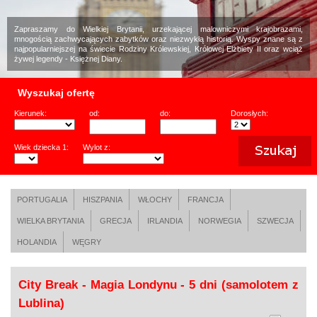
Zapraszamy do Wielkiej Brytanii, urzekającej malowniczymi krajobrazami,
mnogością zachwycających zabytków oraz niezwykłą historią. Wyspy znane są z
najpopularniejszej na świecie Rodziny Królewskiej, Królowej Elżbiety II oraz wciąż
żywej legendy - Księżnej Diany.
Wyszukaj ofertę
Kierunek:
od:
do:
Dorosłych:
Wiek dziecka 1:
Wylot z:
PORTUGALIA
HISZPANIA
WŁOCHY
FRANCJA
WIELKA BRYTANIA
GRECJA
IRLANDIA
NORWEGIA
SZWECJA
HOLANDIA
WĘGRY
City Break - Magia Londynu - 5 dni (samolotem z
Lublina)