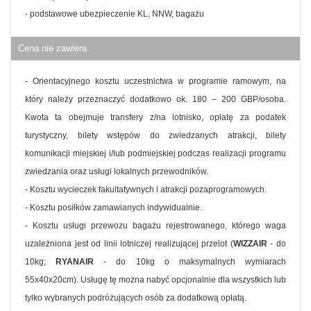
- podstawowe ubezpieczenie KL, NNW, bagażu
Cena nie zawiera
- Orientacyjnego kosztu uczestnictwa w programie ramowym, na
który należy przeznaczyć dodatkowo ok. 180 – 200 GBP/osoba.
Kwota ta obejmuje transfery z/na lotnisko, opłatę za podatek
turystyczny, bilety wstępów do zwiedzanych atrakcji, bilety
komunikacji miejskiej i/lub podmiejskiej podczas realizacji programu
zwiedzania oraz usługi lokalnych przewodników.
- Kosztu wycieczek fakultatywnych i atrakcji pozaprogramowych.
- Kosztu posiłków zamawianych indywidualnie.
- Kosztu usługi przewozu bagażu rejestrowanego, którego waga
uzależniona jest od linii lotniczej realizującej przelot (
WIZZAIR
- do
10kg;
RYANAIR
- do 10kg o maksymalnych wymiarach
55x40x20cm). Usługę tę można nabyć opcjonalnie dla wszystkich lub
tylko wybranych podróżujących osób za dodatkową opłatą.