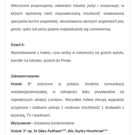
Wieczorem proponujemy odwiedzić lokalne puby i restauracje, w
których będziemy mieli niepowtarzalną możliwość smakowania
specjałów kuchni angielskiej, skosztowania słynnych angielskich piw,
ginów, cydru lub perry (płatne indywidualnie wg zamówienia).
Dzień 5:
Wymeldowanie z hotelu, czas wolny w zależności od godzin wylotu,
transfer na lotnisko, przelot do Polski.
Zakwaterowanie:
Hotele 3*
położone w pobliżu środków komunikacji
miejskiej/podmiejskiej, w odległości kilku przystanków od
największych atrakcji Londynu. Wszystkie hotele oferują wygodnie
urządzone i zadbane pokoje 2 osobowe (możliwość 1 dostawki) z
łazienką, TV i telefonem.
Wyżywienie -
śniadania kontynentalne
Hotele 3* np. St Giles Feltham***, Ibis Styles Heathrow***