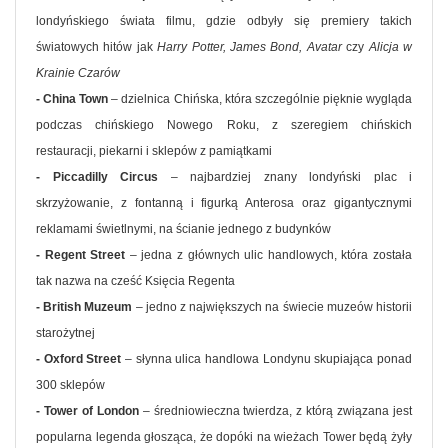
londyńskiego świata filmu, gdzie odbyły się premiery takich
światowych hitów jak
Harry Potter, James Bond, Avatar
czy
Alicja w
Krainie Czarów
- China Town
– dzielnica Chińska, która szczególnie pięknie wygląda
podczas chińskiego Nowego Roku, z szeregiem chińskich
restauracji, piekarni i sklepów z pamiątkami
- Piccadilly Circus
– najbardziej znany londyński plac i
skrzyżowanie, z fontanną i figurką Anterosa oraz gigantycznymi
reklamami świetlnymi, na ścianie jednego z budynków
- Regent Street
– jedna z głównych ulic handlowych, która została
tak nazwa na cześć Księcia Regenta
- British Muzeum
– jedno z największych na świecie muzeów historii
starożytnej
- Oxford Street
– słynna ulica handlowa Londynu skupiająca ponad
300 sklepów
- Tower of London
– średniowieczna twierdza, z którą związana jest
popularna legenda głosząca, że dopóki na wieżach Tower będą żyły