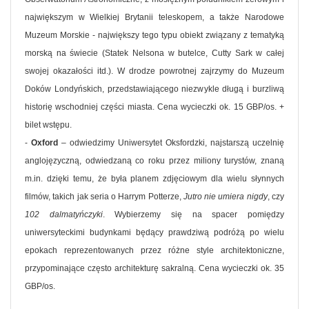
największym w Wielkiej Brytanii teleskopem, a także Narodowe
Muzeum Morskie - największy tego typu obiekt związany z tematyką
morską na świecie (Statek Nelsona w butelce, Cutty Sark w całej
swojej okazałości itd.). W drodze powrotnej zajrzymy do Muzeum
Doków Londyńskich, przedstawiającego niezwykle długą i burzliwą
historię wschodniej części miasta. Cena wycieczki ok. 15 GBP/os. +
bilet wstępu.
-
Oxford
– odwiedzimy Uniwersytet Oksfordzki, najstarszą uczelnię
anglojęzyczną, odwiedzaną co roku przez miliony turystów, znaną
m.in. dzięki temu, że była planem zdjęciowym dla wielu słynnych
filmów, takich jak seria o Harrym Potterze,
Jutro nie umiera nigdy
, czy
102 dalmatyńczyki
. Wybierzemy się na spacer pomiędzy
uniwersyteckimi budynkami będący prawdziwą podróżą po wielu
epokach reprezentowanych przez różne style architektoniczne,
przypominające często architekturę sakralną. Cena wycieczki ok. 35
GBP/os.