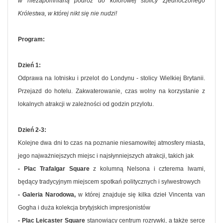
w niezapomnianą podróż do kolorowej stolicy Zjednoczonego
Królestwa, w której nikt się nie nudzi!
Program:
Dzień 1:
Odprawa na lotnisku i przelot do Londynu - stolicy Wielkiej Brytanii.
Przejazd do hotelu. Zakwaterowanie, czas wolny na korzystanie z
lokalnych atrakcji w zależności od godzin przylotu.
Dzień 2-3:
Kolejne dwa dni to czas na poznanie niesamowitej atmosfery miasta,
jego najważniejszych miejsc i najsłynniejszych atrakcji, takich jak
- Plac Trafalgar Square
z kolumną Nelsona i czterema lwami,
będący tradycyjnym miejscem spotkań politycznych i sylwestrowych
- Galeria Narodowa,
w której znajduje się kilka dzieł Vincenta van
Gogha i duża kolekcja brytyjskich impresjonistów
- Plac Leicaster Square
stanowiący centrum rozrywki, a także serce