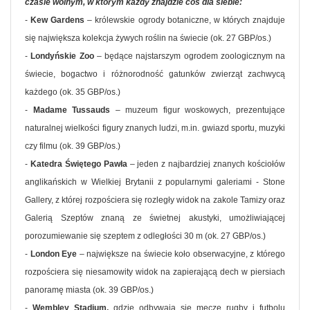
czasie wolnym, w którym każdy znajdzie coś dla siebie:
-
Kew Gardens
– królewskie ogrody botaniczne, w których znajduje
się największa kolekcja żywych roślin na świecie (ok. 27 GBP/os.)
-
Londyńskie Zoo
– będące najstarszym ogrodem zoologicznym na
świecie, bogactwo i różnorodność gatunków zwierząt zachwycą
każdego (ok. 35 GBP/os.)
-
Madame Tussauds
– muzeum figur woskowych, prezentujące
naturalnej wielkości figury znanych ludzi, m.in. gwiazd sportu, muzyki
czy filmu (ok. 39 GBP/os.)
-
Katedra Świętego Pawła
– jeden z najbardziej znanych kościołów
anglikańskich w Wielkiej Brytanii z popularnymi galeriami - Stone
Gallery, z której rozpościera się rozległy widok na zakole Tamizy oraz
Galerią Szeptów znaną ze świetnej akustyki, umożliwiającej
porozumiewanie się szeptem z odległości 30 m (ok. 27 GBP/os.)
-
London Eye
– największe na świecie koło obserwacyjne, z którego
rozpościera się niesamowity widok na zapierającą dech w piersiach
panoramę miasta (ok. 39 GBP/os.)
-
Wembley Stadium,
gdzie odbywają się mecze rugby i futbolu