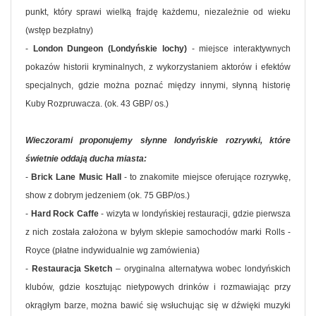
punkt, który sprawi wielką frajdę każdemu, niezależnie od wieku
(wstęp bezpłatny)
-
London Dungeon (Londyńskie lochy)
- miejsce interaktywnych
pokazów historii kryminalnych, z wykorzystaniem aktorów i efektów
specjalnych, gdzie można poznać między innymi, słynną historię
Kuby Rozpruwacza. (ok. 43 GBP/ os.)
Wieczorami proponujemy słynne londyńskie rozrywki, które
świetnie oddają ducha miasta:
-
Brick Lane Music Hall
- to znakomite miejsce oferujące rozrywkę,
show z dobrym jedzeniem (ok. 75 GBP/os.)
-
Hard Rock Caffe
- wizyta w londyńskiej restauracji, gdzie pierwsza
z nich została założona w byłym sklepie samochodów marki Rolls -
Royce (płatne indywidualnie wg zamówienia)
-
Restauracja Sketch
– oryginalna alternatywa wobec londyńskich
klubów, gdzie kosztując nietypowych drinków i rozmawiając przy
okrągłym barze, można bawić się wsłuchując się w dźwięki muzyki