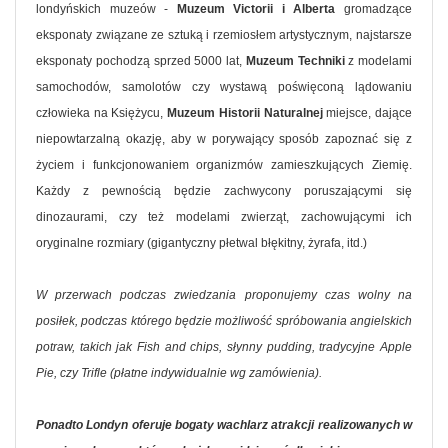
londyńskich muzeów -
Muzeum Victorii i Alberta
gromadzące
eksponaty związane ze sztuką i rzemiosłem artystycznym, najstarsze
eksponaty pochodzą sprzed 5000 lat,
Muzeum Techniki
z modelami
samochodów, samolotów czy wystawą poświęconą lądowaniu
człowieka na Księżycu,
Muzeum Historii Naturalnej
miejsce, dające
niepowtarzalną okazję, aby w porywający sposób zapoznać się z
życiem i funkcjonowaniem organizmów zamieszkujących Ziemię.
Każdy z pewnością będzie zachwycony poruszającymi się
dinozaurami, czy też modelami zwierząt, zachowującymi ich
oryginalne rozmiary (gigantyczny płetwal błękitny, żyrafa, itd.)
W przerwach podczas zwiedzania proponujemy czas wolny na
posiłek, podczas którego będzie możliwość spróbowania angielskich
potraw, takich jak Fish and chips, słynny pudding, tradycyjne Apple
Pie, czy Trifle (płatne indywidualnie wg zamówienia).
Ponadto Londyn oferuje bogaty wachlarz atrakcji realizowanych w