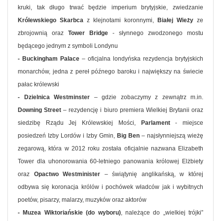
kruki, tak długo trwać będzie imperium brytyjskie, zwiedzanie
Królewskiego Skarbca
z klejnotami koronnymi,
Białej Wieży
ze
zbrojownią oraz
Tower Bridge
- słynnego zwodzonego mostu
będącego jednym z symboli Londynu
- Buckingham Palace
– oficjalna londyńska rezydencja brytyjskich
monarchów, jedna z pereł późnego baroku i największy na świecie
pałac królewski
- Dzielnica Westminster
– gdzie zobaczymy z zewnątrz m.in.
Downing Street
– rezydencję i biuro premiera Wielkiej Brytanii oraz
siedzibę Rządu Jej Królewskiej Mości,
Parlament
- miejsce
posiedzeń Izby Lordów i Izby Gmin,
Big Ben
– najsłynniejszą wieżę
zegarową, która w 2012 roku została oficjalnie nazwana Elizabeth
Tower dla uhonorowania 60-letniego panowania królowej Elżbiety
oraz
Opactwo Westminister
– świątynię anglikańską, w której
odbywa się koronacja królów i pochówek władców jak i wybitnych
poetów, pisarzy, malarzy, muzyków oraz aktorów
- Muzea Wiktoriańskie (do wyboru)
, należące do „wielkiej trójki”