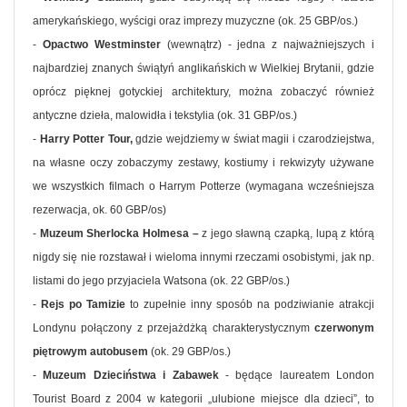
amerykańskiego, wyścigi oraz imprezy muzyczne (ok. 25 GBP/os.)
-
Opactwo Westminster
(wewnątrz) - jedna z najważniejszych i
najbardziej znanych świątyń anglikańskich w Wielkiej Brytanii, gdzie
oprócz pięknej gotyckiej architektury, można zobaczyć również
antyczne dzieła, malowidła i tekstylia (ok. 31 GBP/os.)
-
Harry Potter Tour,
gdzie wejdziemy w świat magii i czarodziejstwa,
na własne oczy zobaczymy zestawy, kostiumy i rekwizyty używane
we wszystkich filmach o Harrym Potterze (wymagana wcześniejsza
rezerwacja, ok. 60 GBP/os)
-
Muzeum Sherlocka Holmesa –
z jego sławną czapką, lupą z którą
nigdy się nie rozstawał i wieloma innymi rzeczami osobistymi, jak np.
listami do jego przyjaciela Watsona (ok. 22 GBP/os.)
-
Rejs po Tamizie
to zupełnie inny sposób na podziwianie atrakcji
Londynu połączony z przejażdżką charakterystycznym
czerwonym
piętrowym autobusem
(ok. 29 GBP/os.)
-
Muzeum Dzieciństwa i Zabawek
- będące laureatem London
Tourist Board z 2004 w kategorii „ulubione miejsce dla dzieci”, to