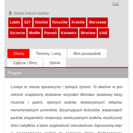
Zmień miasto wylotu:
Lublin
SZY
Gdańsk
Rzeszów
Kraków
Warszawa
Szczecin
Modlin
Poznań
Katowice
Wrocław
Łódź
Oferta
Terminy i ceny
Mini przewodnik
Zdjęcia i filmy
Opinie
Program
Londyn to miasto dynamiczne i tętniące życiem. To właśnie w tym
mieście znajdziemy dosłownie wszystko! Mnóstwo światowej klasy
muzeów i galerii, słynnych teatrów, ekskluzywnych sklepów,
monumentalnych pomników, fascynujących kościołów, wspaniałych
parków, eleganckich restauracji, ekskluzywnych butików, niezliczonej
ilości zabytków, a także oryginalność mieszkańców. Zapraszamy więc