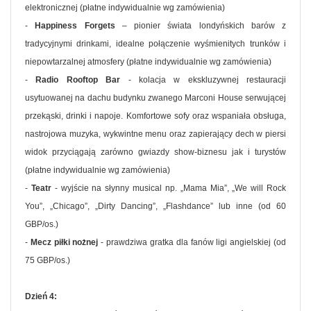
elektronicznej (płatne indywidualnie wg zamówienia)
-
Happiness Forgets
– pionier świata londyńskich barów z
tradycyjnymi drinkami, idealne połączenie wyśmienitych trunków i
niepowtarzalnej atmosfery (płatne indywidualnie wg zamówienia)
-
Radio Rooftop Bar
- kolacja w ekskluzywnej restauracji
usytuowanej na dachu budynku zwanego Marconi House serwującej
przekąski, drinki i napoje. Komfortowe sofy oraz wspaniała obsługa,
nastrojowa muzyka, wykwintne menu oraz zapierający dech w piersi
widok przyciągają zarówno gwiazdy show-biznesu jak i turystów
(płatne indywidualnie wg zamówienia)
-
Teatr
- wyjście na słynny musical np. „Mama Mia”, „We will Rock
You”, „Chicago”, „Dirty Dancing”, „Flashdance” lub inne (od 60
GBP/os.)
-
Mecz piłki nożnej
- prawdziwa gratka dla fanów ligi angielskiej (od
75 GBP/os.)
Dzień 4: