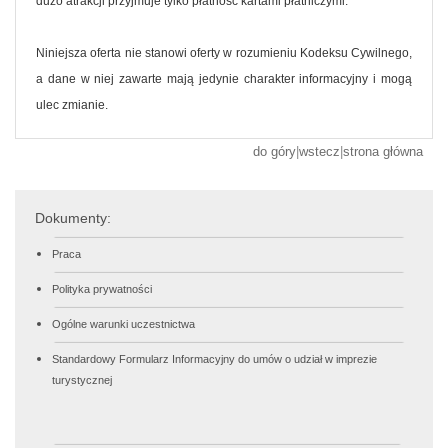
dużo atrakcji przyjmuje tylko płatność kartami płatniczymi.
Niniejsza oferta nie stanowi oferty w rozumieniu Kodeksu Cywilnego,
a dane w niej zawarte mają jedynie charakter informacyjny i mogą
ulec zmianie.
do góry
|
wstecz
|
strona główna
Dokumenty:
Praca
Polityka prywatności
Ogólne warunki uczestnictwa
Standardowy Formularz Informacyjny do umów o udział w imprezie
turystycznej