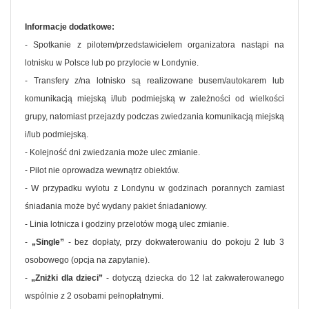
Informacje dodatkowe:
- Spotkanie z pilotem/przedstawicielem organizatora nastąpi na
lotnisku w Polsce lub po przylocie w Londynie.
- Transfery z/na lotnisko są realizowane busem/autokarem lub
komunikacją miejską i/lub podmiejską w zależności od wielkości
grupy, natomiast przejazdy podczas zwiedzania komunikacją miejską
i/lub podmiejską.
- Kolejność dni zwiedzania może ulec zmianie.
- Pilot nie oprowadza wewnątrz obiektów.
- W przypadku wylotu z Londynu w godzinach porannych zamiast
śniadania może być wydany pakiet śniadaniowy.
- Linia lotnicza i godziny przelotów mogą ulec zmianie.
-
„Single”
- bez dopłaty, przy dokwaterowaniu do pokoju 2 lub 3
osobowego (opcja na zapytanie).
-
„Zniżki dla dzieci”
- dotyczą dziecka do 12 lat zakwaterowanego
wspólnie z 2 osobami pełnopłatnymi.