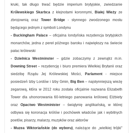
kruki, tak długo trwać będzie imperium brytyjskie, zwiedzanie
Królewskiego Skarbca
z klejnotami koronnymi,
Białej Wieży
ze
zbrojownią oraz
Tower Bridge
- słynnego zwodzonego mostu
będącego jednym z symboli Londynu
- Buckingham Palace
– oficjalna londyńska rezydencja brytyjskich
monarchów, jedna z pereł późnego baroku i największy na świecie
pałac królewski
- Dzielnica Westminster
– gdzie zobaczymy z zewnątrz m.in.
Downing Street
– rezydencję i biuro premiera Wielkiej Brytanii oraz
siedzibę Rządu Jej Królewskiej Mości,
Parlament
- miejsce
posiedzeń Izby Lordów i Izby Gmin,
Big Ben
– najsłynniejszą wieżę
zegarową, która w 2012 roku została oficjalnie nazwana Elizabeth
Tower dla uhonorowania 60-letniego panowania królowej Elżbiety
oraz
Opactwo Westminister
– świątynię anglikańską, w której
odbywa się koronacja królów i pochówek władców jak i wybitnych
poetów, pisarzy, malarzy, muzyków oraz aktorów
- Muzea Wiktoriańskie (do wyboru)
, należące do „wielkiej trójki”