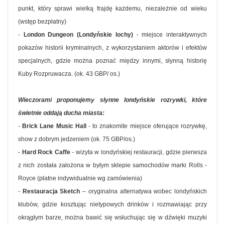
punkt, który sprawi wielką frajdę każdemu, niezależnie od wieku
(wstęp bezpłatny)
-
London Dungeon (Londyńskie lochy)
- miejsce interaktywnych
pokazów historii kryminalnych, z wykorzystaniem aktorów i efektów
specjalnych, gdzie można poznać między innymi, słynną historię
Kuby Rozpruwacza. (ok. 43 GBP/ os.)
Wieczorami proponujemy słynne londyńskie rozrywki, które
świetnie oddają ducha miasta:
-
Brick Lane Music Hall
- to znakomite miejsce oferujące rozrywkę,
show z dobrym jedzeniem (ok. 75 GBP/os.)
-
Hard Rock Caffe
- wizyta w londyńskiej restauracji, gdzie pierwsza
z nich została założona w byłym sklepie samochodów marki Rolls -
Royce (płatne indywidualnie wg zamówienia)
-
Restauracja Sketch
– oryginalna alternatywa wobec londyńskich
klubów, gdzie kosztując nietypowych drinków i rozmawiając przy
okrągłym barze, można bawić się wsłuchując się w dźwięki muzyki