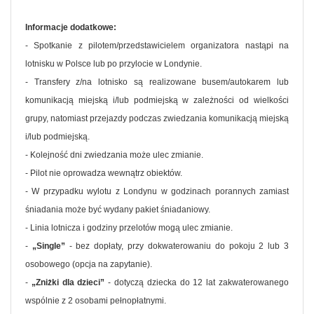
Informacje dodatkowe:
- Spotkanie z pilotem/przedstawicielem organizatora nastąpi na
lotnisku w Polsce lub po przylocie w Londynie.
- Transfery z/na lotnisko są realizowane busem/autokarem lub
komunikacją miejską i/lub podmiejską w zależności od wielkości
grupy, natomiast przejazdy podczas zwiedzania komunikacją miejską
i/lub podmiejską.
- Kolejność dni zwiedzania może ulec zmianie.
- Pilot nie oprowadza wewnątrz obiektów.
- W przypadku wylotu z Londynu w godzinach porannych zamiast
śniadania może być wydany pakiet śniadaniowy.
- Linia lotnicza i godziny przelotów mogą ulec zmianie.
-
„Single”
- bez dopłaty, przy dokwaterowaniu do pokoju 2 lub 3
osobowego (opcja na zapytanie).
-
„Zniżki dla dzieci”
- dotyczą dziecka do 12 lat zakwaterowanego
wspólnie z 2 osobami pełnopłatnymi.