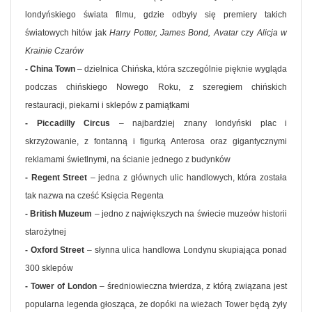
londyńskiego świata filmu, gdzie odbyły się premiery takich
światowych hitów jak
Harry Potter, James Bond, Avatar
czy
Alicja w
Krainie Czarów
- China Town
– dzielnica Chińska, która szczególnie pięknie wygląda
podczas chińskiego Nowego Roku, z szeregiem chińskich
restauracji, piekarni i sklepów z pamiątkami
- Piccadilly Circus
– najbardziej znany londyński plac i
skrzyżowanie, z fontanną i figurką Anterosa oraz gigantycznymi
reklamami świetlnymi, na ścianie jednego z budynków
- Regent Street
– jedna z głównych ulic handlowych, która została
tak nazwa na cześć Księcia Regenta
- British Muzeum
– jedno z największych na świecie muzeów historii
starożytnej
- Oxford Street
– słynna ulica handlowa Londynu skupiająca ponad
300 sklepów
- Tower of London
– średniowieczna twierdza, z którą związana jest
popularna legenda głosząca, że dopóki na wieżach Tower będą żyły