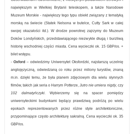
największym w Wielkiej Brytanii teleskopem, a także Narodowe
Muzeum Morskie - największy tego typu obiekt związany z tematyką
morską na świecie (Statek Nelsona w butelce, Cutty Sark w całej
swojej okazałości itd.). W drodze powrotnej zajrzymy do Muzeum
Doków Londyńskich, przedstawiającego niezwykle długą i burzliwą
historię wschodniej części miasta. Cena wycieczki ok. 15 GBP/os. +
bilet wstępu.
-
Oxford
– odwiedzimy Uniwersytet Oksfordzki, najstarszą uczelnię
anglojęzyczną, odwiedzaną co roku przez miliony turystów, znaną
m.in. dzięki temu, że była planem zdjęciowym dla wielu słynnych
filmów, takich jak seria o Harrym Potterze,
Jutro nie umiera nigdy
, czy
102 dalmatyńczyki
. Wybierzemy się na spacer pomiędzy
uniwersyteckimi budynkami będący prawdziwą podróżą po wielu
epokach reprezentowanych przez różne style architektoniczne,
przypominające często architekturę sakralną. Cena wycieczki ok. 35
GBP/os.