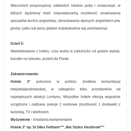
Wieczorem proponujemy odwiedzić lokalne puby i restauracje, w
których będziemy mieli niepowtarzalną możliwość smakowania
specjałów kuchni angielskiej, skosztowania słynnych angielskich piw,
ginów, cydru lub perry (płatne indywidualnie wg zamówienia).
Dzień 5:
Wymeldowanie z hotelu, czas wolny w zależności od godzin wylotu,
transfer na lotnisko, przelot do Polski.
Zakwaterowanie:
Hotele 3*
położone w pobliżu środków komunikacji
miejskiej/podmiejskiej, w odległości kilku przystanków od
największych atrakcji Londynu. Wszystkie hotele oferują wygodnie
urządzone i zadbane pokoje 2 osobowe (możliwość 1 dostawki) z
łazienką, TV i telefonem.
Wyżywienie -
śniadania kontynentalne
Hotele 3* np. St Giles Feltham***, Ibis Styles Heathrow***