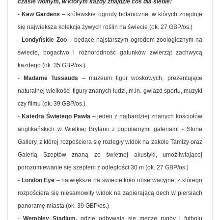
czasie wolnym, w którym każdy znajdzie coś dla siebie:
-
Kew Gardens
– królewskie ogrody botaniczne, w których znajduje
się największa kolekcja żywych roślin na świecie (ok. 27 GBP/os.)
-
Londyńskie Zoo
– będące najstarszym ogrodem zoologicznym na
świecie, bogactwo i różnorodność gatunków zwierząt zachwycą
każdego (ok. 35 GBP/os.)
-
Madame Tussauds
– muzeum figur woskowych, prezentujące
naturalnej wielkości figury znanych ludzi, m.in. gwiazd sportu, muzyki
czy filmu (ok. 39 GBP/os.)
-
Katedra Świętego Pawła
– jeden z najbardziej znanych kościołów
anglikańskich w Wielkiej Brytanii z popularnymi galeriami - Stone
Gallery, z której rozpościera się rozległy widok na zakole Tamizy oraz
Galerią Szeptów znaną ze świetnej akustyki, umożliwiającej
porozumiewanie się szeptem z odległości 30 m (ok. 27 GBP/os.)
-
London Eye
– największe na świecie koło obserwacyjne, z którego
rozpościera się niesamowity widok na zapierającą dech w piersiach
panoramę miasta (ok. 39 GBP/os.)
-
Wembley Stadium,
gdzie odbywają się mecze rugby i futbolu