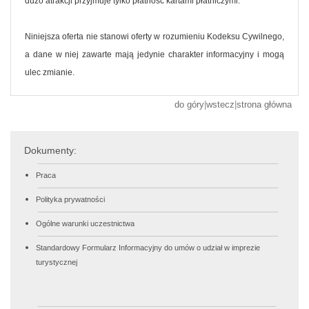
dużo atrakcji przyjmuje tylko płatność kartami płatniczymi.
Niniejsza oferta nie stanowi oferty w rozumieniu Kodeksu Cywilnego,
a dane w niej zawarte mają jedynie charakter informacyjny i mogą
ulec zmianie.
do góry
|
wstecz
|
strona główna
Dokumenty:
Praca
Polityka prywatności
Ogólne warunki uczestnictwa
Standardowy Formularz Informacyjny do umów o udział w imprezie
turystycznej