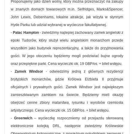
Proponujemy jako dzień wolny, który można przeznaczyć na zakupy
w znanych domach towarowych m.in. Selfridges, Marks&Spencer,
John Lewis, Debenhams, lokalne atrakcje, jak wizyta w słynnym
Hyde Parku lub udział wybranej w wycieczce fakultatywnej.
-
Pałac Hampton
- zwiedzimy najlepiej zachowany zamek angielski z
epoki Tudorów, który służył wielu angielskim monarchom przede
wszystkim jako budynek reprezentacyjny, a także do przyjmowania
gości. W jego otoczeniu będziemy mogli podziwiać bujne ogrody
oraz przepiękne parki. Cena wycieczki ok. 19 GBP/os. + bilet wstępu.
-
Zamek Windsor
- odwiedzimy jedną z głównych rezydencji
brytyjskich monarchów, gdzie Królowa Elżbieta II przyjmuje
oficjalnych i prywatnych gości. Zamek Windsor jest największym
zamieszkiwanym zamkiem na świecie. Będziemy mieli okazję
obejrzeć cenne zbiory malarstwa, rysunku i wyrobów rzemiosła
artystycznego. Cena wycieczki ok. 15 GBP/os. + bilet wstępu.
-
Greenwich
– wycieczkę rozpoczniemy od przejazdu sterowaną
elektronicznie kolejką DRL, następnie zwiedzimy Królewskie
Obserwatorium Astronomiczne, z mosiężnym południkiem zerowym i