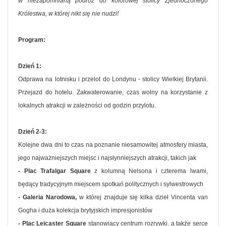
w niezapomnianą podróż do kolorowej stolicy Zjednoczonego
Królestwa, w której nikt się nie nudzi!
Program:
Dzień 1:
Odprawa na lotnisku i przelot do Londynu - stolicy Wielkiej Brytanii.
Przejazd do hotelu. Zakwaterowanie, czas wolny na korzystanie z
lokalnych atrakcji w zależności od godzin przylotu.
Dzień 2-3:
Kolejne dwa dni to czas na poznanie niesamowitej atmosfery miasta,
jego najważniejszych miejsc i najsłynniejszych atrakcji, takich jak
- Plac Trafalgar Square
z kolumną Nelsona i czterema lwami,
będący tradycyjnym miejscem spotkań politycznych i sylwestrowych
- Galeria Narodowa,
w której znajduje się kilka dzieł Vincenta van
Gogha i duża kolekcja brytyjskich impresjonistów
- Plac Leicaster Square
stanowiący centrum rozrywki, a także serce