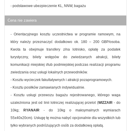
- podstawowe ubezpieczenie KL, NNW, bagażu
Cena nie zawiera
- Orientacyjnego kosztu uczestnictwa w programie ramowym, na
który należy przeznaczyć dodatkowo ok. 180 – 200 GBP/osoba.
Kwota ta obejmuje transfery z/na lotnisko, opłatę za podatek
turystyczny, bilety wstępów do zwiedzanych atrakcji, bilety
komunikacji miejskiej i/lub podmiejskiej podczas realizacji programu
zwiedzania oraz usługi lokalnych przewodników.
- Kosztu wycieczek fakultatywnych i atrakcji pozaprogramowych.
- Kosztu posiłków zamawianych indywidualnie.
- Kosztu usługi przewozu bagażu rejestrowanego, którego waga
uzależniona jest od linii lotniczej realizującej przelot (
WIZZAIR
- do
10kg;
RYANAIR
- do 10kg o maksymalnych wymiarach
55x40x20cm). Usługę tę można nabyć opcjonalnie dla wszystkich lub
tylko wybranych podróżujących osób za dodatkową opłatą.