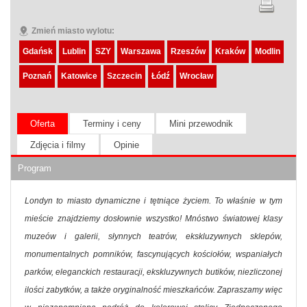
Zmień miasto wylotu:
Gdańsk
Lublin
SZY
Warszawa
Rzeszów
Kraków
Modlin
Poznań
Katowice
Szczecin
Łódź
Wrocław
Oferta
Terminy i ceny
Mini przewodnik
Zdjęcia i filmy
Opinie
Program
Londyn to miasto dynamiczne i tętniące życiem. To właśnie w tym
mieście znajdziemy dosłownie wszystko! Mnóstwo światowej klasy
muzeów i galerii, słynnych teatrów, ekskluzywnych sklepów,
monumentalnych pomników, fascynujących kościołów, wspaniałych
parków, eleganckich restauracji, ekskluzywnych butików, niezliczonej
ilości zabytków, a także oryginalność mieszkańców. Zapraszamy więc