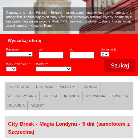
Zapraszamy do Wielkiej Brytanii, urzekającej malowniczymi krajobrazami,
mnogością zachwycających zabytków oraz niezwykłą historią. Wyspy znane są z
najpopularniejszej na świecie Rodziny Królewskiej, Królowej Elżbiety II oraz wciąż
żywej legendy - Księżnej Diany.
Wyszukaj ofertę
Kierunek:
od:
do:
Dorosłych:
Wiek dziecka 1:
Wylot z:
PORTUGALIA
HISZPANIA
WŁOCHY
FRANCJA
WIELKA BRYTANIA
GRECJA
IRLANDIA
NORWEGIA
SZWECJA
HOLANDIA
WĘGRY
City Break - Magia Londynu - 5 dni (samolotem z
Szczecina)