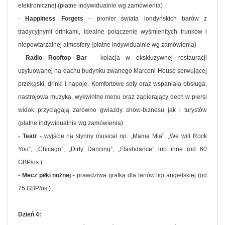
elektronicznej (płatne indywidualnie wg zamówienia)
-
Happiness Forgets
– pionier świata londyńskich barów z
tradycyjnymi drinkami, idealne połączenie wyśmienitych trunków i
niepowtarzalnej atmosfery (płatne indywidualnie wg zamówienia)
-
Radio Rooftop Bar
- kolacja w ekskluzywnej restauracji
usytuowanej na dachu budynku zwanego Marconi House serwującej
przekąski, drinki i napoje. Komfortowe sofy oraz wspaniała obsługa,
nastrojowa muzyka, wykwintne menu oraz zapierający dech w piersi
widok przyciągają zarówno gwiazdy show-biznesu jak i turystów
(płatne indywidualnie wg zamówienia)
-
Teatr
- wyjście na słynny musical np. „Mama Mia”, „We will Rock
You”, „Chicago”, „Dirty Dancing”, „Flashdance” lub inne (od 60
GBP/os.)
-
Mecz piłki nożnej
- prawdziwa gratka dla fanów ligi angielskiej (od
75 GBP/os.)
Dzień 4: