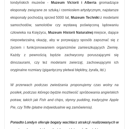
londyńskich muzeów -
Muzeum Victorii i Alberta
gromadzące
eksponaty związane ze sztuką i rzemiosłem artystycznym, najstarsze
eksponaty pochodzą sprzed 5000 lat,
Muzeum Techniki
z modelami
samochodów, samolotów czy wystawą poświęconą lądowaniu
człowieka na Księżycu,
Muzeum Historii Naturalnej
miejsce, dające
niepowtarzalną okazję, aby w porywający sposób zapoznać się z
życiem i funkcjonowaniem organizmów zamieszkujących Ziemię.
Każdy z pewnością będzie zachwycony poruszającymi się
dinozaurami, czy też modelami zwierząt, zachowującymi ich
oryginalne rozmiary (gigantyczny płetwal błękitny, żyrafa, itd.)
W przerwach podczas zwiedzania proponujemy czas wolny na
posiłek, podczas którego będzie możliwość spróbowania angielskich
potraw, takich jak Fish and chips, słynny pudding, tradycyjne Apple
Pie, czy Trifle (płatne indywidualnie wg zamówienia).
Ponadto Londyn oferuje bogaty wachlarz atrakcji realizowanych w