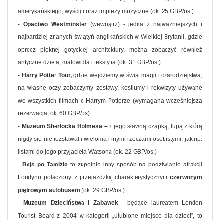
amerykańskiego, wyścigi oraz imprezy muzyczne (ok. 25 GBP/os.)
-
Opactwo Westminster
(wewnątrz) - jedna z najważniejszych i
najbardziej znanych świątyń anglikańskich w Wielkiej Brytanii, gdzie
oprócz pięknej gotyckiej architektury, można zobaczyć również
antyczne dzieła, malowidła i tekstylia (ok. 31 GBP/os.)
-
Harry Potter Tour,
gdzie wejdziemy w świat magii i czarodziejstwa,
na własne oczy zobaczymy zestawy, kostiumy i rekwizyty używane
we wszystkich filmach o Harrym Potterze (wymagana wcześniejsza
rezerwacja, ok. 60 GBP/os)
-
Muzeum Sherlocka Holmesa –
z jego sławną czapką, lupą z którą
nigdy się nie rozstawał i wieloma innymi rzeczami osobistymi, jak np.
listami do jego przyjaciela Watsona (ok. 22 GBP/os.)
-
Rejs po Tamizie
to zupełnie inny sposób na podziwianie atrakcji
Londynu połączony z przejażdżką charakterystycznym
czerwonym
piętrowym autobusem
(ok. 29 GBP/os.)
-
Muzeum Dzieciństwa i Zabawek
- będące laureatem London
Tourist Board z 2004 w kategorii „ulubione miejsce dla dzieci”, to