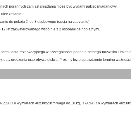
inach porannych zamiast śniadania może być wydany pakiet śniadaniowy.
ą ulec zmianie.
waniu do pokoju 2 lub 3 osobowego (opcja na zapytanie).
o 12 lat zakwaterowanego wspólnie z 2 osobami pełnopłatnymi.
e formularza rezerwacyjnego w szczególności podania pełnego nazwiska i imien
y, daty urodzenia oraz obywatelstwa. Prosimy też o sprawdzenie terminu ważnośc
 (WIZZAIR o wymiarach 40x30x20cm waga do 10 kg, RYANAIR o wymiarach 40x30
m