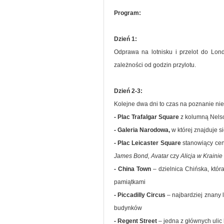
Program:
Dzień 1:
Odprawa na lotnisku i przelot do Londy
zależności od godzin przylotu.
Dzień 2-3:
Kolejne dwa dni to czas na poznanie nies
- Plac Trafalgar Square
z kolumną Nelso
- Galeria Narodowa,
w której znajduje s
- Plac Leicaster Square
stanowiący cen
James Bond, Avatar
czy
Alicja w Kraini
- China Town
– dzielnica Chińska, któ
pamiątkami
- Piccadilly Circus
– najbardziej znany 
budynków
- Regent Street
– jedna z głównych ulic