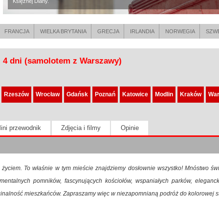
Księżnej Diany.
FRANCJA
WIELKA BRYTANIA
GRECJA
IRLANDIA
NORWEGIA
SZW
- 4 dni (samolotem z Warszawy)
Rzeszów
Wrocław
Gdańsk
Poznań
Katowice
Modlin
Kraków
War
ini przewodnik
Zdjęcia i filmy
Opinie
e życiem. To właśnie w tym mieście znajdziemy dosłownie wszystko! Mnóstwo świa
mentalnych pomników, fascynujących kościołów, wspaniałych parków, eleganckic
oryginalność mieszkańców. Zapraszamy więc w niezapomnianą podróż do kolorowej st