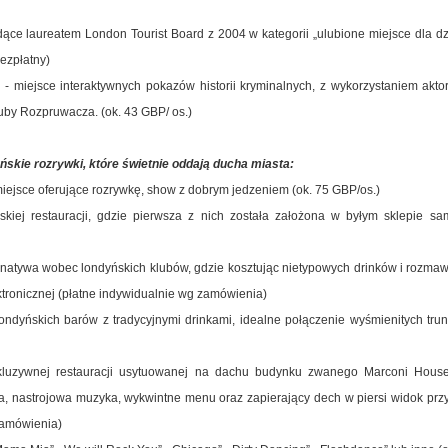
ące laureatem London Tourist Board z 2004 w kategorii „ulubione miejsce dla dziec
ezpłatny)
)
- miejsce interaktywnych pokazów historii kryminalnych, z wykorzystaniem akt
uby Rozpruwacza. (ok. 43 GBP/ os.)
skie rozrywki, które świetnie oddają ducha miasta:
miejsce oferujące rozrywkę, show z dobrym jedzeniem (ok. 75 GBP/os.)
kiej restauracji, gdzie pierwsza z nich została założona w byłym sklepie s
ernatywa wobec londyńskich klubów, gdzie kosztując nietypowych drinków i rozma
ktronicznej (płatne indywidualnie wg zamówienia)
londyńskich barów z tradycyjnymi drinkami, idealne połączenie wyśmienitych trun
luzywnej restauracji usytuowanej na dachu budynku zwanego Marconi House s
a, nastrojowa muzyka, wykwintne menu oraz zapierający dech w piersi widok pr
 zamówienia)