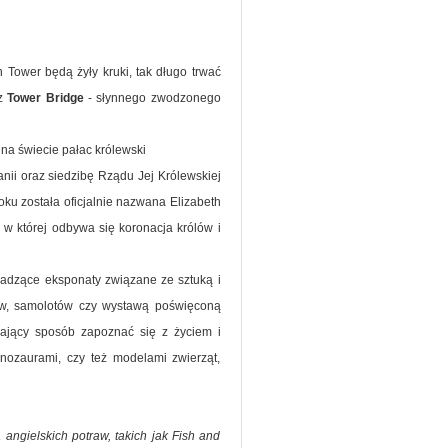
 Tower będą żyły kruki, tak długo trwać
az
Tower Bridge
- słynnego zwodzonego
 na świecie pałac królewski
anii oraz siedzibę Rządu Jej Królewskiej
ku została oficjalnie nazwana Elizabeth
, w której odbywa się koronacja królów i
dzące eksponaty związane ze sztuką i
, samolotów czy wystawą poświęconą
wający sposób zapoznać się z życiem i
ozaurami, czy też modelami zwierząt,
ngielskich potraw, takich jak Fish and