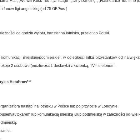
Mama Mia”, „We will Rock You”, „Chicago”, „Dirty Dancing”, „Flashdance” lub inne (
a fanów ligi angielskiej (od 75 GBP/os.)
żności od godzin wylotu, transfer na lotnisko, przelot do Polski.
omunikacji miejskiej/podmiejskiej, w odległości kilku przystanków od najwięks
okoje 2 osobowe (możliwość 1 dostawki) z łazienką, TV i telefonem.
 Styles Heathrow***
rganizatora nastąpi na lotnisku w Polsce lub po przylocie w Londynie.
e busem/autokarem lub komunikacją miejską i/lub podmiejską w zależności od wiel
odmiejską.
ianie.
.