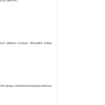
od 60 GBP/os.)
zych atrakcji Londynu. Wszystkie hotele
kości grupy, natomiast przejazdy podczas