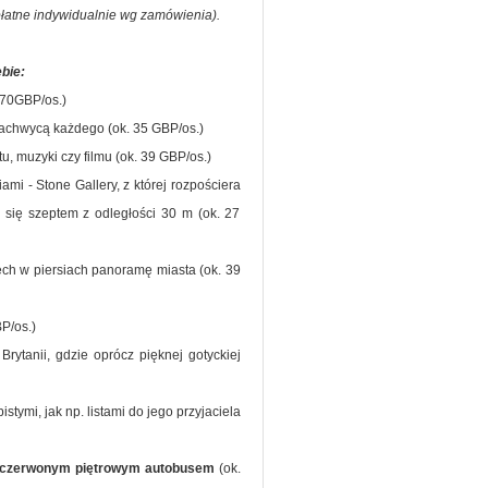
 (płatne indywidualnie wg zamówienia).
bie:
270GBP/os.)
achwycą każdego (ok. 35 GBP/os.)
u, muzyki czy filmu (ok. 39 GBP/os.)
ami - Stone Gallery, z której rozpościera
 się szeptem z odległości 30 m (ok. 27
ech w piersiach panoramę miasta (ok. 39
P/os.)
rytanii, gdzie oprócz pięknej gotyckiej
stymi, jak np. listami do jego przyjaciela
czerwonym piętrowym autobusem
(ok.