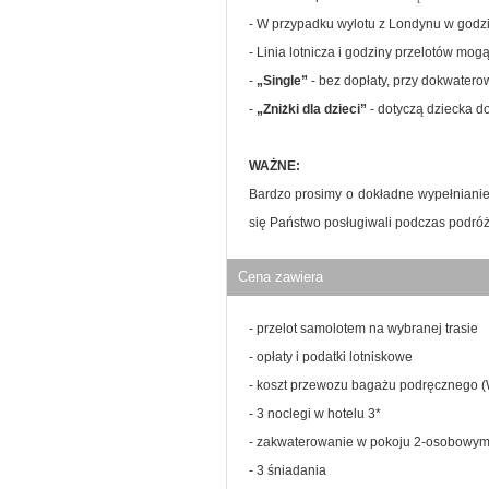
- W przypadku wylotu z Londynu w godz
- Linia lotnicza i godziny przelotów mog
-
„Single”
- bez dopłaty, przy dokwatero
-
„Zniżki dla dzieci”
- dotyczą dziecka d
WAŻNE:
Bardzo prosimy o dokładne wypełniani
się Państwo posługiwali podczas podróż
Cena zawiera
- przelot samolotem na wybranej trasie
- opłaty i podatki lotniskowe
- koszt przewozu bagażu podręcznego
- 3 noclegi w hotelu 3*
- zakwaterowanie w pokoju 2-osobowy
- 3 śniadania