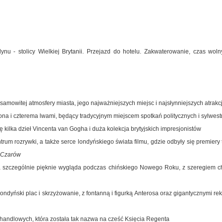
nu - stolicy Wielkiej Brytanii. Przejazd do hotelu. Zakwaterowanie, czas woln
amowitej atmosfery miasta, jego najważniejszych miejsc i najsłynniejszych atrakcji
na i czterema lwami, będący tradycyjnym miejscem spotkań politycznych i sylwes
ię kilka dzieł Vincenta van Gogha i duża kolekcja brytyjskich impresjonistów
trum rozrywki, a także serce londyńskiego świata filmu, gdzie odbyły się premiery
e Czarów
ra szczególnie pięknie wygląda podczas chińskiego Nowego Roku, z szeregiem chiń
londyński plac i skrzyżowanie, z fontanną i figurką Anterosa oraz gigantycznymi r
 handlowych, która została tak nazwa na cześć Księcia Regenta