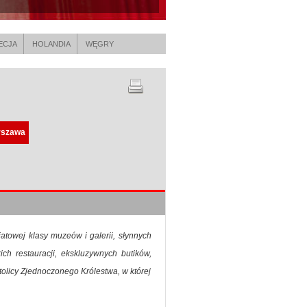
ECJA
HOLANDIA
WĘGRY
szawa
towej klasy muzeów i galerii, słynnych
h restauracji, ekskluzywnych butików,
olicy Zjednoczonego Królestwa, w której