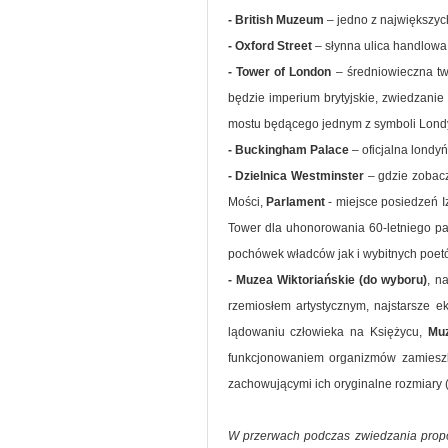
- British Muzeum
– jedno z największyc
- Oxford Street
– słynna ulica handlow
- Tower of London
– średniowieczna tw
będzie imperium brytyjskie, zwiedzani
mostu będącego jednym z symboli Lon
- Buckingham Palace
– oficjalna londy
- Dzielnica Westminster
– gdzie zobac
Mości,
Parlament
- miejsce posiedzeń I
Tower dla uhonorowania 60-letniego pa
pochówek władców jak i wybitnych poetó
- Muzea Wiktoriańskie (do wyboru)
, n
rzemiosłem artystycznym, najstarsze 
lądowaniu człowieka na Księżycu,
Muz
funkcjonowaniem organizmów zamieszk
zachowującymi ich oryginalne rozmiary (gi
W przerwach podczas zwiedzania propon