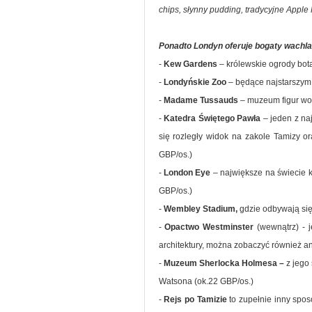
chips, słynny pudding, tradycyjne Apple 
Ponadto Londyn oferuje bogaty wachlar
-
Kew Gardens
– królewskie ogrody bota
-
Londyńskie Zoo
– będące najstarszym 
-
Madame Tussauds
– muzeum figur wos
-
Katedra Świętego Pawła
– jeden z na
się rozległy widok na zakole Tamizy o
GBP/os.)
-
London Eye
– największe na świecie k
GBP/os.)
-
Wembley Stadium,
gdzie odbywają się
-
Opactwo Westminster
(wewnątrz) - j
architektury, można zobaczyć również ant
-
Muzeum Sherlocka Holmesa –
z jego 
Watsona (ok.22 GBP/os.)
-
Rejs po Tamizie
to zupełnie inny spo