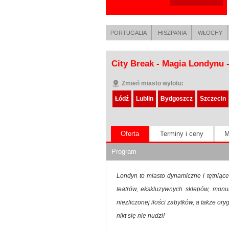
PORTUGALIA
HISZPANIA
WŁOCHY
City Break - Magia Londynu 
Zmień miasto wylotu:
Łódź
Lublin
Bydgoszcz
Szczecin
Oferta
Terminy i ceny
M
Program
Londyn to miasto dynamiczne i tętniąc
teatrów, ekskluzywnych sklepów, monu
niezliczonej ilości zabytków, a także 
nikt się nie nudzi!