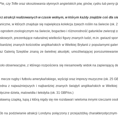
Pie, czy Trifle oraz skosztowania słynnych angielskich piw, ginów, cydru lub perry
z atrakcji realizowanych w czasie wolnym, w którym każdy znajdzie coś dla sie
niczne, w których znajduje się największa kolekcja żywych roślin na świecie (ok. 
ogrodem zoologicznym na świecie, bogactwo i różnorodność gatunków zwierząt z
kowych, prezentujące naturalnej wielkości figury znanych ludzi, m.in. gwiazd sport
jbardziej znanych kościołów anglikańskich w Wielkiej Brytanii z popularnymi galeri
raz Galerią Szeptów znaną ze świetnej akustyki, umożliwiającej porozumiewanie
oło obserwacyjne, z którego rozpościera się niesamowity widok na zapierającą d
 mecze rugby i futbolu amerykańskiego, wyścigi oraz imprezy muzyczne (ok. 25 GB
edna z najważniejszych i najbardziej znanych świątyń anglikańskich w Wielkiej B
yczne dzieła, malowidła i tekstylia (ok. 31 GBP/os.)
sławną czapką, lupą z którą nigdy się nie rozstawał i wieloma innymi rzeczami osobi
sób na podziwianie atrakcji Londynu połączony z przejażdżką charakterystycznym