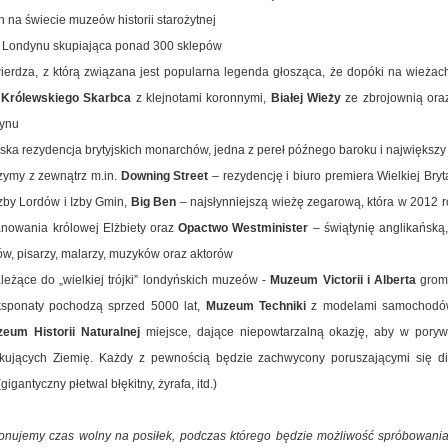
h na świecie muzeów historii starożytnej
a Londynu skupiająca ponad 300 sklepów
ierdza, z którą związana jest popularna legenda głosząca, że dopóki na wieżach
e
Królewskiego Skarbca
z klejnotami koronnymi,
Białej Wieży
ze zbrojownią or
dynu
ńska rezydencja brytyjskich monarchów, jedna z pereł późnego baroku i największy
zymy z zewnątrz m.in.
Downing Street
– rezydencję i biuro premiera Wielkiej Bryt
zby Lordów i Izby Gmin,
Big Ben
– najsłynniejszą wieżę zegarową, która w 2012 ro
nowania królowej Elżbiety oraz
Opactwo Westminister
– świątynię anglikańską
w, pisarzy, malarzy, muzyków oraz aktorów
ależące do „wielkiej trójki” londyńskich muzeów -
Muzeum Victorii i Alberta
groma
eksponaty pochodzą sprzed 5000 lat,
Muzeum Techniki
z modelami samochodów
eum Historii Naturalnej
miejsce, dające niepowtarzalną okazję, aby w pory
ujących Ziemię. Każdy z pewnością będzie zachwycony poruszającymi się din
gantyczny płetwal błękitny, żyrafa, itd.)
ujemy czas wolny na posiłek, podczas którego będzie możliwość spróbowania a