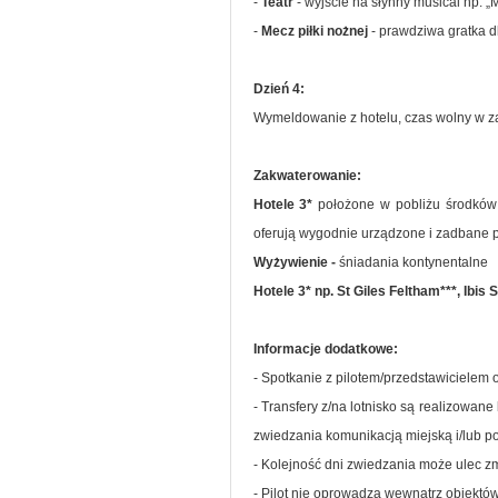
-
Teatr
- wyjście na słynny musical np. „
-
Mecz piłki nożnej
- prawdziwa gratka dl
Dzień 4:
Wymeldowanie z hotelu, czas wolny w zale
Zakwaterowanie:
Hotele 3*
położone w pobliżu środków k
oferują wygodnie urządzone i zadbane p
Wyżywienie -
śniadania kontynentalne
Hotele 3* np. St Giles Feltham***, Ibis
Informacje dodatkowe:
- Spotkanie z pilotem/przedstawicielem o
- Transfery z/na lotnisko są realizowan
zwiedzania komunikacją miejską i/lub p
- Kolejność dni zwiedzania może ulec zm
- Pilot nie oprowadza wewnątrz obiektów