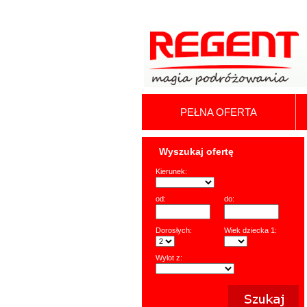
PEŁNA OFERTA
Wyszukaj ofertę
Kierunek:
od:
do:
Dorosłych:
Wiek dziecka 1:
Wylot z: