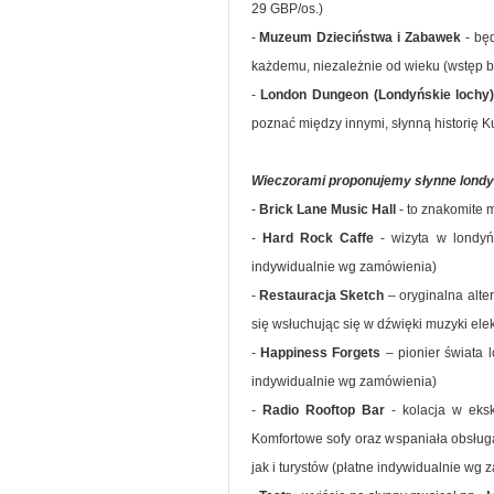
29 GBP/os.)
-
Muzeum Dzieciństwa i Zabawek
- będ
każdemu, niezależnie od wieku (wstęp b
-
London Dungeon (Londyńskie lochy
poznać między innymi, słynną historię K
Wieczorami proponujemy słynne londyń
-
Brick Lane Music Hall
- to znakomite 
-
Hard Rock Caffe
- wizyta w londyńs
indywidualnie wg zamówienia)
-
Restauracja Sketch
– oryginalna alt
się wsłuchując się w dźwięki muzyki ele
-
Happiness Forgets
– pionier świata 
indywidualnie wg zamówienia)
-
Radio Rooftop Bar
- kolacja w eksk
Komfortowe sofy oraz wspaniała obsług
jak i turystów (płatne indywidualnie wg