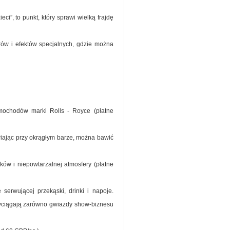
i”, to punkt, który sprawi wielką frajdę
orów i efektów specjalnych, gdzie można
amochodów marki Rolls - Royce (płatne
wiając przy okrągłym barze, można bawić
ków i niepowtarzalnej atmosfery (płatne
erwującej przekąski, drinki i napoje.
zyciągają zarówno gwiazdy show-biznesu